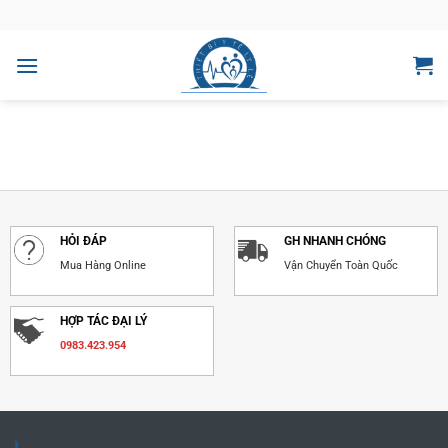
Bỏ
qua
nội
dung
HỎI ĐÁP
GH NHANH CHÓNG
Mua Hàng Online
Vận Chuyển Toàn Quốc
HỢP TÁC ĐẠI LÝ
0983.423.954