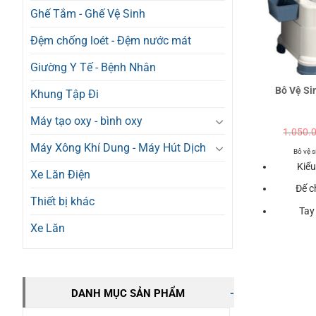
Ghế Tắm - Ghế Vệ Sinh
Đệm chống loét - Đệm nước mát
Giường Y Tế - Bệnh Nhân
Bô Vệ Si
Khung Tập Đi
Máy tạo oxy - bình oxy
1.050.
Máy Xông Khí Dung - Máy Hút Dịch
Bô vệ 
Kiểu
Xe Lăn Điện
Đế c
Thiết bị khác
Tay
Xe Lăn
DANH MỤC SẢN PHẨM
-