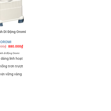
nh Di Động Oromi
OROMI
Giá
Giá
000
₫
880.000
₫
gốc
hiện
là:
tại
sinh di động Oromi
1.050.000₫.
là:
 dáng linh hoạt
880.000₫.
hống trơn trượt
 vịn vững vàng