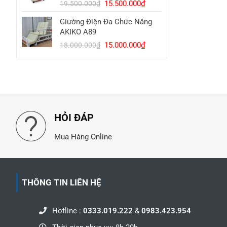
Giá
Giá
15.500.000
₫
16.000.000₫.
19.500.000
₫
gốc
hiện
Giường Điện Đa Chức Năng
là:
tại
AKIKO A89
19.500.000₫.
là:
Giá
Giá
15.000.000
₫
15.500.000₫.
18.000.000
₫
gốc
hiện
là:
tại
18.000.000₫.
là:
15.000.000₫.
HỎI ĐÁP
Mua Hàng Online
THÔNG TIN LIÊN HỆ
Hotline :
0333.019.222
&
0983.423.954