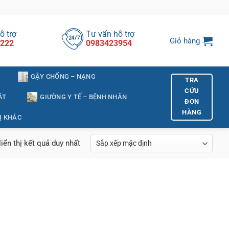
ỗ trợ
Tư vấn hỗ trợ
Giỏ hàng
222
0983423954
GẬY CHỐNG – NẠNG
TRA
CỨU
ÁT
GIƯỜNG Y TẾ – BỆNH NHÂN
ĐƠN
HÀNG
Ị KHÁC
iển thị kết quả duy nhất