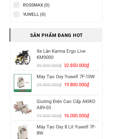
ROSSMAX
(0)
YUWELL
(0)
SẢN PHẨM ĐANG HOT
Xe Lăn Karma Ergo Live
KM9000
Giá
Giá
32.850.000
₫
36.000.000
₫
gốc
hiện
Máy Tạo Oxy Yuwell 7F-10W
là:
tại
Giá
Giá
36.000.000₫.
là:
19.800.000
₫
25.500.000
₫
gốc
hiện
32.850.000₫.
là:
tại
Giường Điện Cao Cấp AKIKO
25.500.000₫.
là:
A89-03
19.800.000₫.
Giá
Giá
16.000.000
₫
19.000.000
₫
gốc
hiện
Máy Tạo Oxy 8 Lít Yuwell 7F-
là:
tại
8W
19.000.000₫.
là: