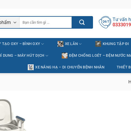
Tư vấn h
Tìm
0333019
kiếm:
 TẠO OXY – BÌNH OXY
XE LĂN
KHUNG TẬP ĐI
Í DUNG – MÁY HÚT DỊCH
ĐỆM CHỐNG LOÉT – ĐỆM NƯỚC M
XE NÂNG HẠ – DI CHUYỂN BỆNH NHÂN
THIẾT B
H