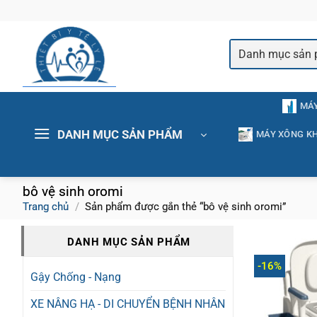
Bỏ
qua
nội
dung
MÁY
DANH MỤC SẢN PHẨM
MÁY XÔNG KH
bô vệ sinh oromi
Trang chủ
/
Sản phẩm được gắn thẻ “bô vệ sinh oromi”
DANH MỤC SẢN PHẨM
-16%
Gậy Chống - Nạng
XE NÂNG HẠ - DI CHUYỂN BỆNH NHÂN