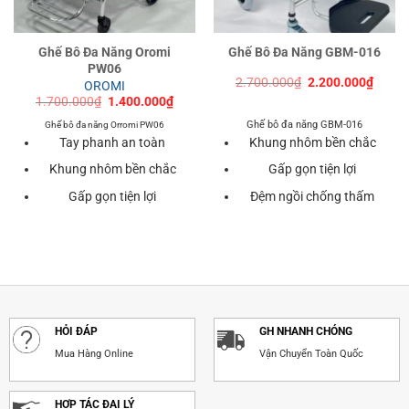
Ghế Bô Đa Năng Oromi
Ghế Bô Đa Năng GBM-016
PW06
Giá
Giá
2.700.000
₫
2.200.000
₫
OROMI
gốc
hiện
Giá
Giá
1.700.000
₫
1.400.000
₫
là:
tại
gốc
hiện
2.700.000₫.
là:
là:
tại
Ghế bô đa năng GBM-016
Ghế bô đa năng Orromi PW06
2.200
1.700.000₫.
là:
Tay phanh an toàn
Khung nhôm bền chắc
1.400.000₫.
Khung nhôm bền chắc
Gấp gọn tiện lợi
Gấp gọn tiện lợi
Đệm ngồi chống thấm
HỎI ĐÁP
GH NHANH CHÓNG
Mua Hàng Online
Vận Chuyển Toàn Quốc
HỢP TÁC ĐẠI LÝ