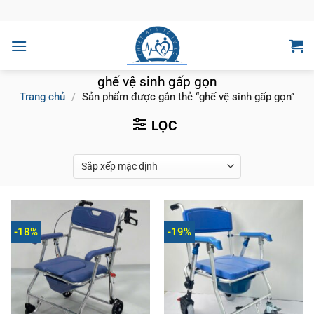
Bỏ
qua
nội
dung
ghế vệ sinh gấp gọn
Trang chủ
/
Sản phẩm được gắn thẻ “ghế vệ sinh gấp gọn”
LỌC
-18%
-19%