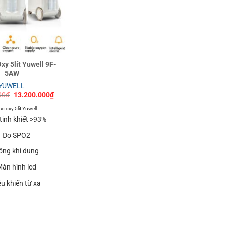
xy 5lít Yuwell 9F-
5AW
YUWELL
Giá
Giá
00
₫
13.200.000
₫
gốc
hiện
là:
tại
o oxy 5lít Yuwell
17.000.000₫.
là:
tinh khiết >93%
13.200.000₫.
Đo SPO2
ông khí dung
àn hình led
ều khiển từ xa