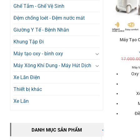
Ghế Tắm - Ghế Vệ Sinh
Đệm chống loét - Đệm nước mát
Giường Y Tế - Bệnh Nhân
Máy Tạo O
Khung Tập Đi
Máy tạo oxy - bình oxy
17.000.0
Máy Xông Khí Dung - Máy Hút Dịch
Máy tạ
Oxy 
Xe Lăn Điện
Thiết bị khác
X
Xe Lăn
M
Đi
DANH MỤC SẢN PHẨM
-