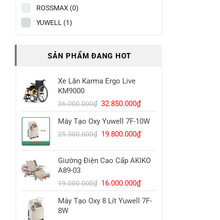
ROSSMAX
(0)
YUWELL
(1)
SẢN PHẨM ĐANG HOT
Xe Lăn Karma Ergo Live
KM9000
Giá
Giá
32.850.000
₫
36.000.000
₫
gốc
hiện
Máy Tạo Oxy Yuwell 7F-10W
là:
tại
Giá
Giá
36.000.000₫.
là:
19.800.000
₫
25.500.000
₫
gốc
hiện
32.850.000₫.
là:
tại
Giường Điện Cao Cấp AKIKO
25.500.000₫.
là:
A89-03
19.800.000₫.
Giá
Giá
16.000.000
₫
19.000.000
₫
gốc
hiện
Máy Tạo Oxy 8 Lít Yuwell 7F-
là:
tại
8W
19.000.000₫.
là: