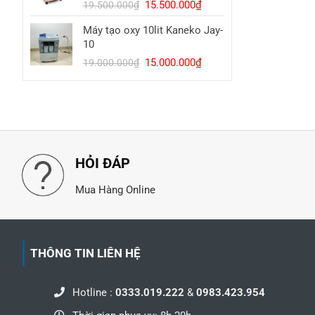
Giá
Giá
15.500.000
₫
16.000.000₫.
19.500.000
₫
gốc
hiện
Máy tạo oxy 10lit Kaneko Jay-
là:
tại
10
19.500.000₫.
là:
Giá
Giá
15.000.000
₫
15.500.000₫.
19.000.000
₫
gốc
hiện
là:
tại
19.000.000₫.
là:
15.000.000₫.
HỎI ĐÁP
Mua Hàng Online
THÔNG TIN LIÊN HỆ
Hotline :
0333.019.222
&
0983.423.954