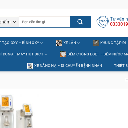
Tư vấn h
Tìm
0333019
kiếm:
 TẠO OXY – BÌNH OXY
XE LĂN
KHUNG TẬP ĐI
Í DUNG – MÁY HÚT DỊCH
ĐỆM CHỐNG LOÉT – ĐỆM NƯỚC M
XE NÂNG HẠ – DI CHUYỂN BỆNH NHÂN
THIẾT B
H