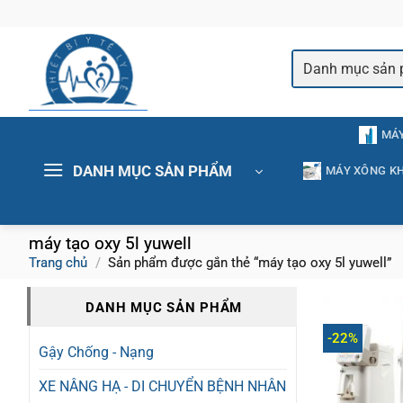
Bỏ
qua
nội
dung
MÁY
DANH MỤC SẢN PHẨM
MÁY XÔNG KH
máy tạo oxy 5l yuwell
Trang chủ
/
Sản phẩm được gắn thẻ “máy tạo oxy 5l yuwell”
DANH MỤC SẢN PHẨM
-22%
Gậy Chống - Nạng
XE NÂNG HẠ - DI CHUYỂN BỆNH NHÂN