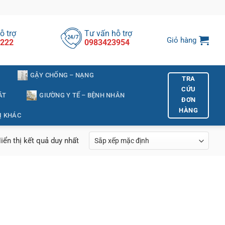
ỗ trợ
Tư vấn hỗ trợ
Giỏ hàng
222
0983423954
GẬY CHỐNG – NẠNG
TRA
CỨU
ÁT
GIƯỜNG Y TẾ – BỆNH NHÂN
ĐƠN
HÀNG
Ị KHÁC
iển thị kết quả duy nhất