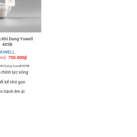
 Khí Dung Yuwell
405B
YUWELL
Giá
Giá
00
₫
750.000
₫
gốc
hiện
là:
tại
Khí Dung Yuwell 405B
980.000₫.
là:
 chỉnh lực xông
750.000₫.
iết kế nhỏ gọn
n hành êm ái