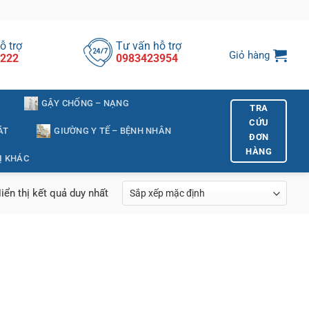
ỗ trợ
Tư vấn hỗ trợ
Giỏ hàng
222
0983423954
GẬY CHỐNG – NẠNG
TRA
CỨU
ÁT
GIƯỜNG Y TẾ – BỆNH NHÂN
ĐƠN
HÀNG
Ị KHÁC
iển thị kết quả duy nhất