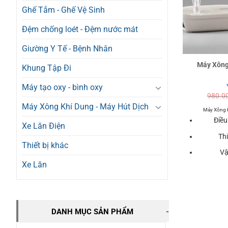
Ghế Tắm - Ghế Vệ Sinh
Đệm chống loét - Đệm nước mát
Giường Y Tế - Bệnh Nhân
Máy Xông
Khung Tập Đi
Máy tạo oxy - bình oxy
980.0
Máy Xông Khí Dung - Máy Hút Dịch
Máy Xông 
Điều
Xe Lăn Điện
Th
Thiết bị khác
Vậ
Xe Lăn
DANH MỤC SẢN PHẨM
-