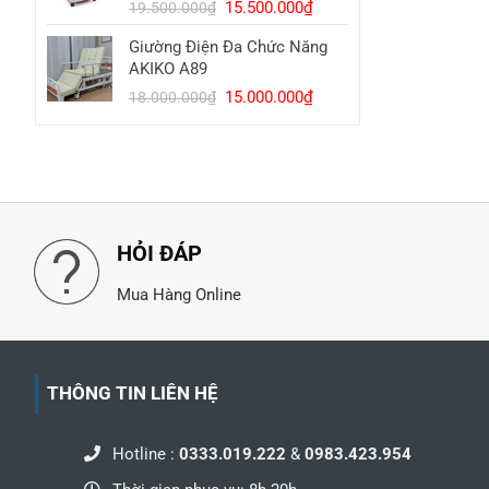
Giá
Giá
15.500.000
₫
16.000.000₫.
19.500.000
₫
gốc
hiện
Giường Điện Đa Chức Năng
là:
tại
AKIKO A89
19.500.000₫.
là:
Giá
Giá
15.000.000
₫
15.500.000₫.
18.000.000
₫
gốc
hiện
là:
tại
18.000.000₫.
là:
15.000.000₫.
HỎI ĐÁP
Mua Hàng Online
THÔNG TIN LIÊN HỆ
Hotline :
0333.019.222
&
0983.423.954