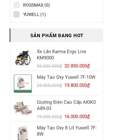
ROSSMAX
(0)
YUWELL
(1)
SẢN PHẨM ĐANG HOT
Xe Lăn Karma Ergo Live
KM9000
Giá
Giá
32.850.000
₫
36.000.000
₫
gốc
hiện
Máy Tạo Oxy Yuwell 7F-10W
là:
tại
Giá
Giá
36.000.000₫.
là:
19.800.000
₫
25.500.000
₫
gốc
hiện
32.850.000₫.
là:
tại
Giường Điện Cao Cấp AKIKO
25.500.000₫.
là:
A89-03
19.800.000₫.
Giá
Giá
16.000.000
₫
19.000.000
₫
gốc
hiện
Máy Tạo Oxy 8 Lít Yuwell 7F-
là:
tại
8W
19.000.000₫.
là: