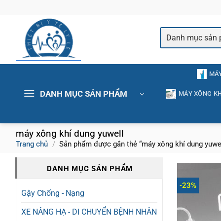
Bỏ
qua
nội
dung
MÁY
DANH MỤC SẢN PHẨM
MÁY XÔNG KH
máy xông khí dung yuwell
Trang chủ
/
Sản phẩm được gắn thẻ “máy xông khí dung yuwel
DANH MỤC SẢN PHẨM
-23%
Gậy Chống - Nạng
XE NÂNG HẠ - DI CHUYỂN BỆNH NHÂN