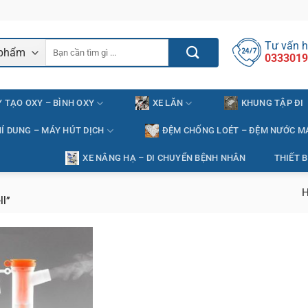
Tư vấn h
Tìm
0333019
kiếm:
 TẠO OXY – BÌNH OXY
XE LĂN
KHUNG TẬP ĐI
Í DUNG – MÁY HÚT DỊCH
ĐỆM CHỐNG LOÉT – ĐỆM NƯỚC M
XE NÂNG HẠ – DI CHUYỂN BỆNH NHÂN
THIẾT B
H
l”