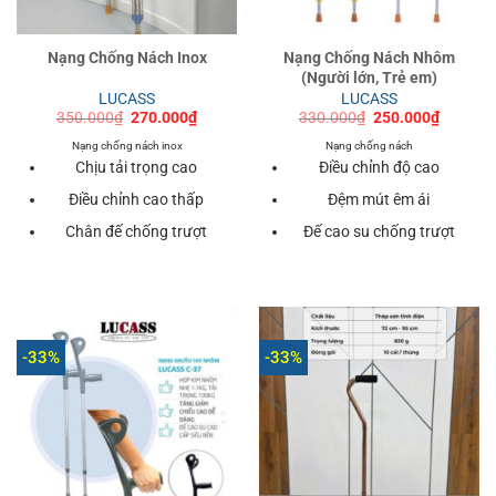
Nạng Chống Nách Inox
Nạng Chống Nách Nhôm
(Người lớn, Trẻ em)
LUCASS
LUCASS
Giá
Giá
Giá
Giá
350.000
₫
270.000
₫
330.000
₫
250.000
₫
gốc
hiện
gốc
hiện
là:
tại
là:
tại
Nạng chống nách inox
Nạng chống nách
350.000₫.
là:
330.000₫.
là:
Chịu tải trọng cao
Điều chỉnh độ cao
270.000₫.
250.000
Điều chỉnh cao thấp
Đệm mút êm ái
Chân đế chống trượt
Đế cao su chống trượt
-33%
-33%