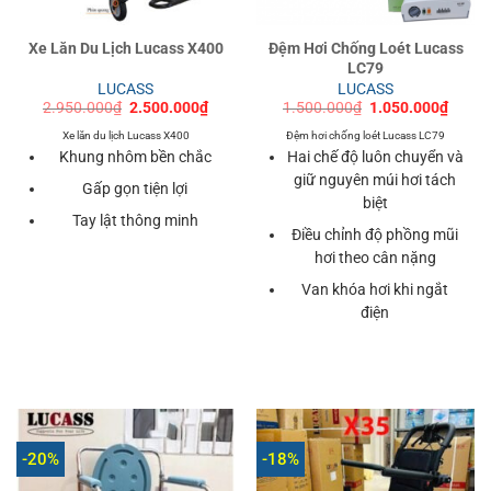
Xe Lăn Du Lịch Lucass X400
Đệm Hơi Chống Loét Lucass
LC79
LUCASS
LUCASS
Giá
Giá
Giá
Giá
2.950.000
₫
2.500.000
₫
1.500.000
₫
1.050.000
₫
gốc
hiện
gốc
hiện
là:
tại
là:
tại
Xe lăn du lịch Lucass X400
Đệm hơi chống loét Lucass LC79
2.950.000₫.
là:
1.500.000₫.
là:
Khung nhôm bền chắc
Hai chế độ luôn chuyển và
2.500.000₫.
1.050
giữ nguyên múi hơi tách
Gấp gọn tiện lợi
biệt
Tay lật thông minh
Điều chỉnh độ phồng mũi
hơi theo cân nặng
Van khóa hơi khi ngắt
điện
-20%
-18%