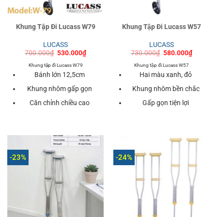
Khung Tập Đi Lucass W79
Khung Tập Đi Lucass W57
LUCASS
LUCASS
Giá
Giá
Giá
Giá
700.000
₫
530.000
₫
730.000
₫
580.000
₫
gốc
hiện
gốc
hiện
là:
tại
là:
tại
Khung tập đi Lucass W79
Khung tập đi Lucass W57
700.000₫.
là:
730.000₫.
là:
Bánh lớn 12,5cm
Hai màu xanh, đỏ
530.000₫.
580.000
Khung nhôm gấp gọn
Khung nhôm bền chắc
Căn chỉnh chiều cao
Gấp gọn tiện lợi
-23%
-24%