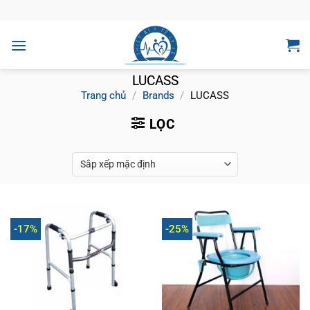
Bỏ
qua
nội
dung
LUCASS
Trang chủ
/
Brands
/
LUCASS
LỌC
-17%
-25%