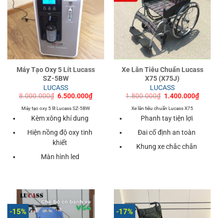
Máy Tạo Oxy 5 Lít Lucass
Xe Lăn Tiêu Chuẩn Lucass
SZ-5BW
X75 (X75J)
LUCASS
LUCASS
Giá
Giá
Giá
Giá
8.000.000
₫
6.500.000
₫
1.800.000
₫
1.400.000
₫
gốc
hiện
gốc
hiện
là:
tại
là:
tại
Máy tạo oxy 5 lít Lucass SZ-5BW
Xe lăn tiêu chuẩn Lucass X75
8.000.000₫.
là:
1.800.000₫.
là:
Kèm xông khí dung
Phanh tay tiện lợi
6.500.000₫.
1.400
Hiện nồng độ oxy tinh
Đai cố định an toàn
khiết
Khung xe chắc chắn
Màn hình led
-15%
-17%