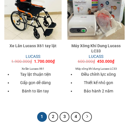
Xe Lăn Lucass X61 tay lật
Máy Xông Khí Dung Lucass
LC33
LUCASS
LUCASS
Giá
Giá
Giá
Giá
1.900.000
₫
1.700.000
₫
600.000
₫
450.000
₫
gốc
hiện
gốc
hiện
là:
tại
là:
tại
Xe lăn Lucass X61
Máy xông khí dung Lucass LC33
1.900.000₫.
là:
600.000₫.
là:
Tay lật thuận tiện
Điều chỉnh lực xông
1.700.000₫.
450.000
Gấp gọn dễ dàng
Thiết kế nhỏ gọn
Bánh to lăn tay
Bảo hành 2 năm
1
2
3
4