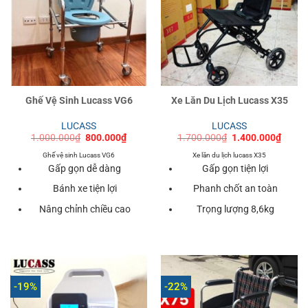
Ghế Vệ Sinh Lucass VG6
Xe Lăn Du Lịch Lucass X35
LUCASS
LUCASS
Giá
Giá
Giá
Giá
1.000.000
₫
800.000
₫
1.700.000
₫
1.400.000
₫
gốc
hiện
gốc
hiện
là:
tại
là:
tại
Ghế vệ sinh Lucass VG6
Xe lăn du lịch lucass X35
1.000.000₫.
là:
1.700.000₫.
là:
Gấp gọn dễ dàng
Gấp gọn tiện lợi
800.000₫.
1.400
Bánh xe tiện lợi
Phanh chốt an toàn
Nâng chỉnh chiều cao
Trọng lượng 8,6kg
-19%
-22%