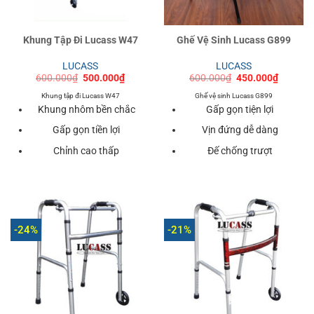
Khung Tập Đi Lucass W47
Ghế Vệ Sinh Lucass G899
LUCASS
LUCASS
Giá
Giá
Giá
Giá
600.000
₫
500.000
₫
600.000
₫
450.000
₫
gốc
hiện
gốc
hiện
là:
tại
là:
tại
Khung tập đi Lucass W47
Ghế vệ sinh Lucass G899
600.000₫.
là:
600.000₫.
là:
Khung nhôm bền chắc
Gấp gọn tiện lợi
500.000₫.
450.000
Gấp gọn tiền lợi
Vịn đứng dễ dàng
Chỉnh cao thấp
Đế chống trượt
-24%
-21%