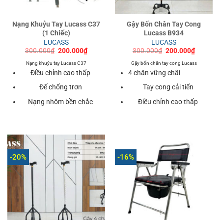
Nạng Khuỷu Tay Lucass C37
Gậy Bốn Chân Tay Cong
(1 Chiếc)
Lucass B934
LUCASS
LUCASS
Giá
Giá
Giá
Giá
300.000
₫
200.000
₫
300.000
₫
200.000
₫
gốc
hiện
gốc
hiện
là:
tại
là:
tại
Nạng khuỷu tay Lucass C37
Gậy bốn chân tay cong Lucass
300.000₫.
là:
300.000₫.
là:
Điều chỉnh cao thấp
4 chân vững chãi
200.000₫.
200.000
Đế chống trơn
Tay cong cải tiến
Nạng nhôm bền chắc
Điều chỉnh cao thấp
-20%
-16%