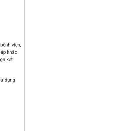
bệnh viện,
háp khắc
ọn kết
sử dụng