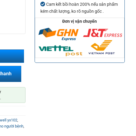
Cam kết bồi hoàn 200% nếu sản phẩm
kém chất lượng, ko rõ nguồn gốc .
Đơn vị vận chuyển
Nhanh
ứ
.
well yx102
,
ho người bệnh
,