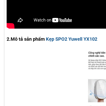
2.Mô tả sản phẩm
Kẹp SPO2 Yuwell YX102