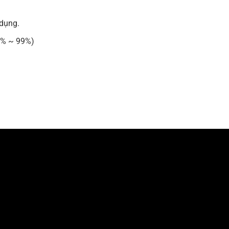
 dụng.
0% ~ 99%)