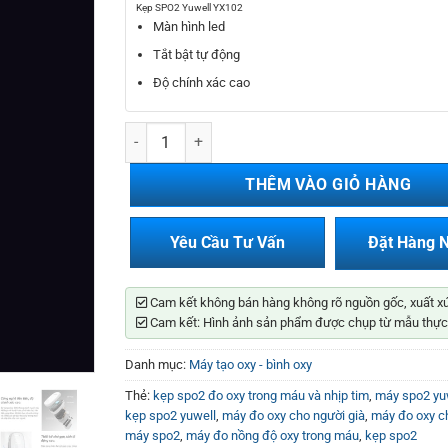
800.000₫.
là:
Kẹp SPO2 Yuwell YX102
650.000₫.
Màn hình led
Tắt bật tự động
Độ chính xác cao
Kẹp SPO2 Yuwell YX102 số lượng
THÊM VÀO GIỎ HÀNG
Yêu Cầu Tư Vấn
Đặt Hàng 
Cam kết không bán hàng không rõ nguồn gốc, xuất x
Cam kết: Hình ảnh sản phẩm được chụp từ mẫu thực
Danh mục:
Máy tạo oxy - bình oxy
Thẻ:
kẹp spo2 đo oxy trong máu và nhịp tim
,
máy spo2 yu
kẹp spo2 yuwell
,
máy đo oxy cho người già
,
máy đo oxy c
máy spo2
,
máy đo nồng độ oxy trong máu
,
kẹp spo2