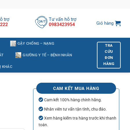
ỗ trợ
Tư vấn hỗ trợ
Giỏ hàng
222
0983423954
GẬY CHỐNG – NẠNG
TRA
CỨU
ÁT
GIƯỜNG Y TẾ – BỆNH NHÂN
ĐƠN
HÀNG
Ị KHÁC
CAM KẾT MUA HÀNG
Cam kết 100% hàng chính hãng.
Nhân viên tư vấn tận tình, chu đáo.
Xem hàng kiểm tra hàng trước khi thanh
toán.