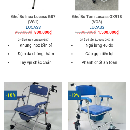
Ghế Bô Inox Lucass G87
Ghế Bô Tắm Lucass GX918
(VG1)
(VG8)
LUCASS
LUCASS
Giá
Giá
Giá
Giá
950.000
₫
800.000
₫
1.800.000
₫
1.500.000
₫
gốc
hiện
gốc
hiện
là:
tại
là:
tại
Ghế bô inox Lucass G87
Ghế bô tắm Lucass GX918
950.000₫.
là:
1.800.000₫.
là:
Khung inox bền bỉ
Ngả lưng 40 độ
800.000₫.
1.500
Đệm da chống thấm
Gấp gọn tiện lợi
Tay vịn chắc chắn
Phanh chốt an toàn
-18%
-19%