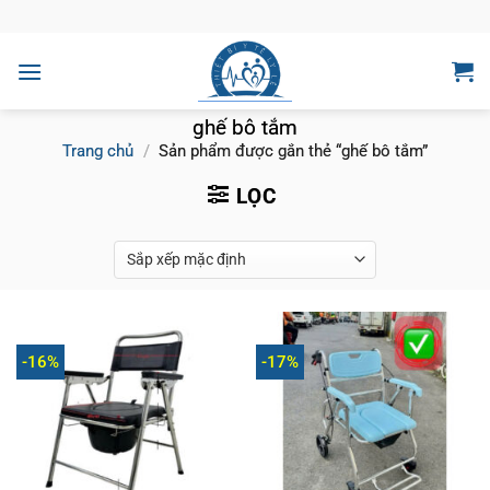
Bỏ
qua
nội
dung
ghế bô tắm
Trang chủ
/
Sản phẩm được gắn thẻ “ghế bô tắm”
LỌC
-16%
-17%