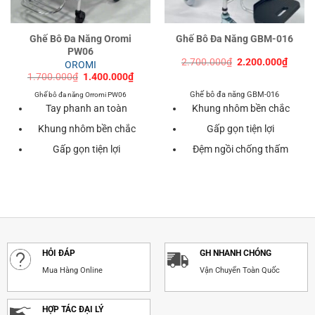
Ghế Bô Đa Năng Oromi
Ghế Bô Đa Năng GBM-016
PW06
Giá
Giá
2.700.000
₫
2.200.000
₫
OROMI
gốc
hiện
Giá
Giá
1.700.000
₫
1.400.000
₫
là:
tại
gốc
hiện
2.700.000₫.
là:
là:
tại
Ghế bô đa năng GBM-016
Ghế bô đa năng Orromi PW06
2.200
1.700.000₫.
là:
Tay phanh an toàn
Khung nhôm bền chắc
1.400.000₫.
Khung nhôm bền chắc
Gấp gọn tiện lợi
Gấp gọn tiện lợi
Đệm ngồi chống thấm
HỎI ĐÁP
GH NHANH CHÓNG
Mua Hàng Online
Vận Chuyển Toàn Quốc
HỢP TÁC ĐẠI LÝ