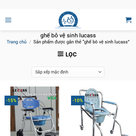
Bỏ
qua
nội
dung
ghế bô vệ sinh lucass
Trang chủ
/
Sản phẩm được gắn thẻ “ghế bô vệ sinh lucass”
LỌC
-15%
-10%