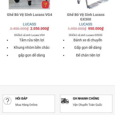
Ghế Bô Vệ Sinh Lucass VG4
Ghế Bô Vệ Sinh Lucass
GX300
LUCASS
LUCASS
Giá
Giá
Giá
Giá
2.400.000
₫
2.050.000
₫
1.050.000
₫
950.000
₫
gốc
hiện
gốc
hiện
là:
tại
là:
tại
Ghế bô vệ sinh Lucass VG4
Ghế bô vệ sinh Lucass GX300
2.400.000₫.
là:
1.050.000₫.
là:
Tắm rửa tiện lợi
Bánh xe di chuyển
2.050.000₫.
950.00
Khung nhôm bền chắc
Gấp gọn dễ dàng
gấp gọn dễ dàng
Để chân tiện lợi
HỎI ĐÁP
GH NHANH CHÓNG
Mua Hàng Online
Vận Chuyển Toàn Quốc