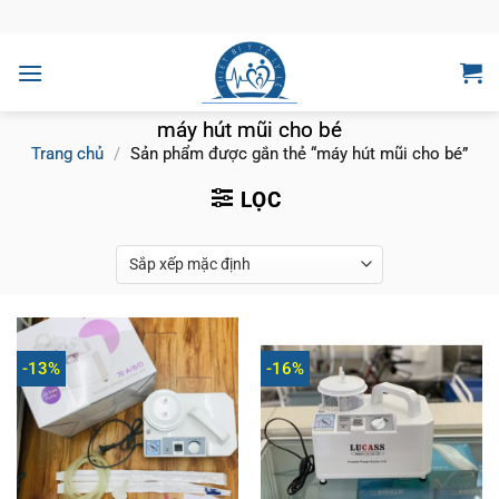
Bỏ
qua
nội
dung
máy hút mũi cho bé
Trang chủ
/
Sản phẩm được gắn thẻ “máy hút mũi cho bé”
LỌC
-13%
-16%