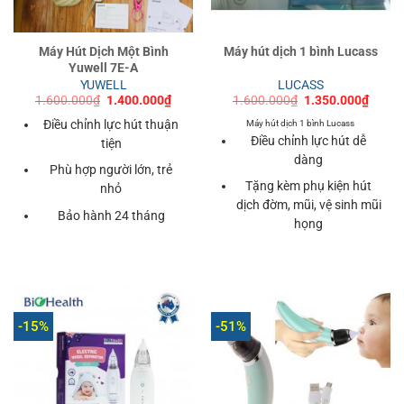
Máy Hút Dịch Một Bình
Máy hút dịch 1 bình Lucass
Yuwell 7E-A
YUWELL
LUCASS
Giá
Giá
Giá
Giá
1.600.000
₫
1.400.000
₫
1.600.000
₫
1.350.000
₫
gốc
hiện
gốc
hiện
là:
tại
là:
tại
Điều chỉnh lực hút thuận
Máy hút dịch 1 bình Lucass
1.600.000₫.
là:
1.600.000₫.
là:
Điều chỉnh lực hút dễ
tiện
1.400.000₫.
1.350
dàng
Phù hợp người lớn, trẻ
Tặng kèm phụ kiện hút
nhỏ
dịch đờm, mũi, vệ sinh mũi
Bảo hành 24 tháng
họng
-15%
-51%