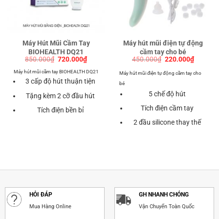
Máy Hút Mũi Cầm Tay
Máy hút mũi điện tự động
BIOHEALTH DQ21
cầm tay cho bé
Giá
Giá
Giá
Giá
850.000
₫
720.000
₫
450.000
₫
220.000
₫
gốc
hiện
gốc
hiện
là:
tại
là:
tại
Máy hút mũi cầm tay BIOHEALTH DQ21
Máy hút mũi điện tự động cầm tay cho
850.000₫.
là:
450.000₫.
là:
3 cấp độ hút thuận tiện
720.000₫.
220.000
bé
5 chế độ hút
Tặng kèm 2 cỡ đầu hút
Tích điện cầm tay
Tích điện bền bỉ
2 đầu silicone thay thế
HỎI ĐÁP
GH NHANH CHÓNG
Mua Hàng Online
Vận Chuyển Toàn Quốc