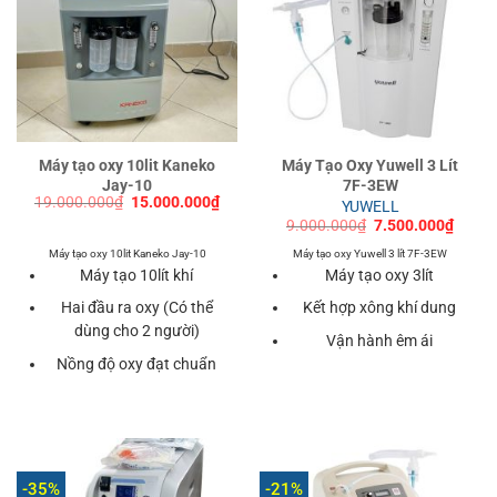
Máy tạo oxy 10lit Kaneko
Máy Tạo Oxy Yuwell 3 Lít
Jay-10
7F-3EW
Giá
Giá
19.000.000
₫
15.000.000
₫
YUWELL
gốc
hiện
Giá
Giá
9.000.000
₫
7.500.000
₫
là:
tại
gốc
hiện
19.000.000₫.
là:
là:
tại
Máy tạo oxy 10lit Kaneko Jay-10
Máy tạo oxy Yuwell 3 lít 7F-3EW
15.000.000₫.
9.000.000₫.
là:
Máy tạo 10lít khí
Máy tạo oxy 3lít
7.500
Hai đầu ra oxy (Có thể
Kết hợp xông khí dung
dùng cho 2 người)
Vận hành êm ái
Nồng độ oxy đạt chuẩn
-35%
-21%