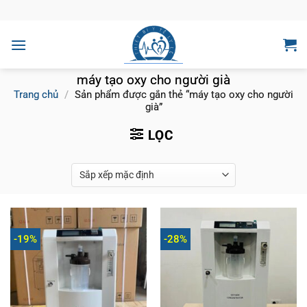
Bỏ
qua
nội
dung
máy tạo oxy cho người già
Trang chủ
/
Sản phẩm được gắn thẻ “máy tạo oxy cho người
già”
LỌC
-19%
-28%