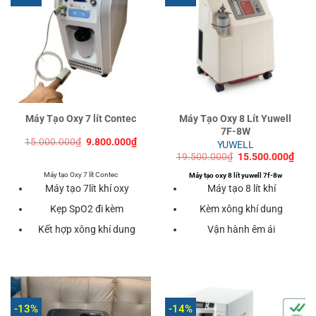
Máy Tạo Oxy 7 lít Contec
Máy Tạo Oxy 8 Lít Yuwell
7F-8W
Giá
Giá
15.000.000
₫
9.800.000
₫
YUWELL
gốc
hiện
Giá
Giá
19.500.000
₫
15.500.000
₫
là:
tại
gốc
hiện
15.000.000₫.
là:
là:
tại
Máy tạo Oxy 7 lít Contec
Máy tạo oxy 8 lít yuwell 7f-8w
9.800.000₫.
19.500.000₫.
là:
Máy tạo 7lít khí oxy
Máy tạo 8 lít khí
15.5
Kẹp SpO2 đi kèm
Kèm xông khí dung
Kết hợp xông khí dung
Vận hành êm ái
-13%
-14%