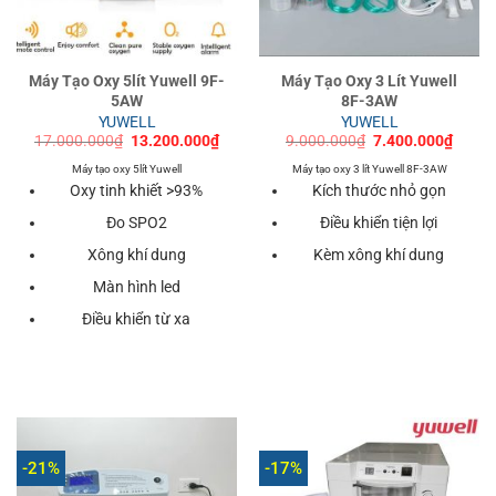
Máy Tạo Oxy 5lít Yuwell 9F-
Máy Tạo Oxy 3 Lít Yuwell
5AW
8F-3AW
YUWELL
YUWELL
Giá
Giá
Giá
Giá
17.000.000
₫
13.200.000
₫
9.000.000
₫
7.400.000
₫
gốc
hiện
gốc
hiện
là:
tại
là:
tại
Máy tạo oxy 5lít Yuwell
Máy tạo oxy 3 lít Yuwell 8F-3AW
17.000.000₫.
là:
9.000.000₫.
là:
Oxy tinh khiết >93%
Kích thước nhỏ gọn
13.200.000₫.
7.400
Đo SPO2
Điều khiển tiện lợi
Xông khí dung
Kèm xông khí dung
Màn hình led
Điều khiển từ xa
-21%
-17%