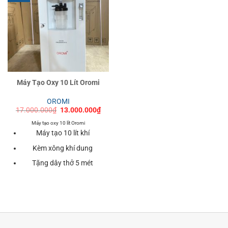
Máy Tạo Oxy 10 Lít Oromi
OROMI
Giá
Giá
17.000.000
₫
13.000.000
₫
gốc
hiện
là:
tại
Máy tạo oxy 10 lít Oromi
17.000.000₫.
là:
Máy tạo 10 lít khí
13.000.000₫.
Kèm xông khí dung
Tặng dây thở 5 mét