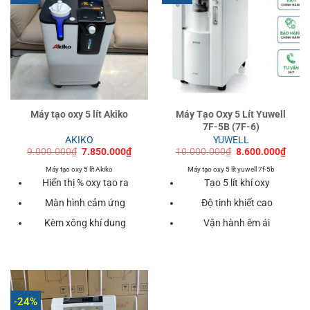
Máy tạo oxy 5 lít Akiko
Máy Tạo Oxy 5 Lít Yuwell
7F-5B (7F-6)
AKIKO
YUWELL
Giá
Giá
Giá
Giá
9.000.000
₫
7.850.000
₫
10.000.000
₫
8.600.000
₫
gốc
hiện
gốc
hiện
là:
tại
là:
tại
Máy tạo oxy 5 lít Akiko
Máy tạo oxy 5 lít yuwell 7f-5b
9.000.000₫.
là:
10.000.000₫.
là:
Hiển thị % oxy tạo ra
Tạo 5 lít khí oxy
7.850.000₫.
8.600
Màn hình cảm ứng
Độ tinh khiết cao
Kèm xông khí dung
Vận hành êm ái
-24%