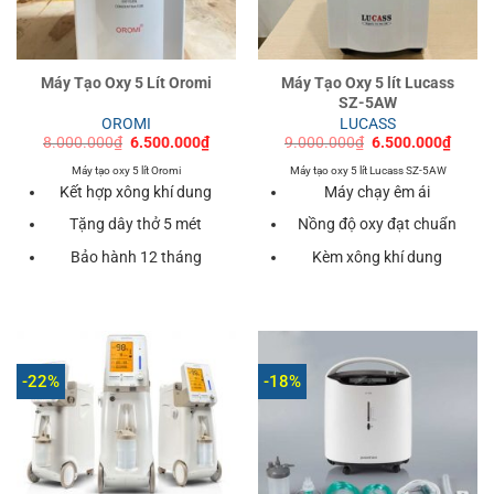
Máy Tạo Oxy 5 Lít Oromi
Máy Tạo Oxy 5 lít Lucass
SZ-5AW
OROMI
LUCASS
Giá
Giá
Giá
Giá
8.000.000
₫
6.500.000
₫
9.000.000
₫
6.500.000
₫
gốc
hiện
gốc
hiện
là:
tại
là:
tại
Máy tạo oxy 5 lít Oromi
Máy tạo oxy 5 lít Lucass SZ-5AW
8.000.000₫.
là:
9.000.000₫.
là:
Kết hợp xông khí dung
Máy chạy êm ái
6.500.000₫.
6.500
Tặng dây thở 5 mét
Nồng độ oxy đạt chuẩn
Bảo hành 12 tháng
Kèm xông khí dung
-22%
-18%