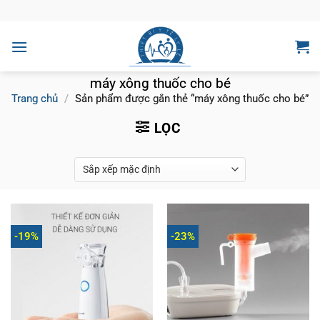
Bỏ
qua
nội
dung
máy xông thuốc cho bé
Trang chủ
/
Sản phẩm được gắn thẻ “máy xông thuốc cho bé”
LỌC
-19%
-23%