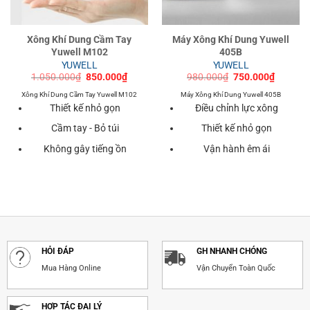
Xông Khí Dung Cầm Tay
Máy Xông Khí Dung Yuwell
Yuwell M102
405B
YUWELL
YUWELL
Giá
Giá
Giá
Giá
1.050.000
₫
850.000
₫
980.000
₫
750.000
₫
gốc
hiện
gốc
hiện
là:
tại
là:
tại
Xông Khí Dung Cầm Tay Yuwell M102
Máy Xông Khí Dung Yuwell 405B
1.050.000₫.
là:
980.000₫.
là:
Thiết kế nhỏ gọn
Điều chỉnh lực xông
850.000₫.
750.000
Cầm tay - Bỏ túi
Thiết kế nhỏ gọn
Không gây tiếng ồn
Vận hành êm ái
HỎI ĐÁP
GH NHANH CHÓNG
Mua Hàng Online
Vận Chuyển Toàn Quốc
HỢP TÁC ĐẠI LÝ