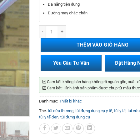
250.000₫.
là:
Đa năng tiện dụng
150.000₫.
Đường may chắc chắn
Túi Cứu Thương Màu Đen số lượng
THÊM VÀO GIỎ HÀNG
Yêu Cầu Tư Vấn
Đặt Hàng 
Cam kết không bán hàng không rõ nguồn gốc, xuất x
Cam kết: Hình ảnh sản phẩm được chụp từ mẫu thực
Danh mục:
Thiết bị khác
Thẻ:
túi cứu thương
,
túi đựng dụng cụ y tế
,
túi y tế
,
túi cứ
túi y tế đen
,
túi đựng dụng cụ