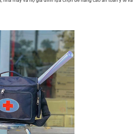
, nhà máy và hộ gia đình lựa chọn để nâng cao an toàn y tế v