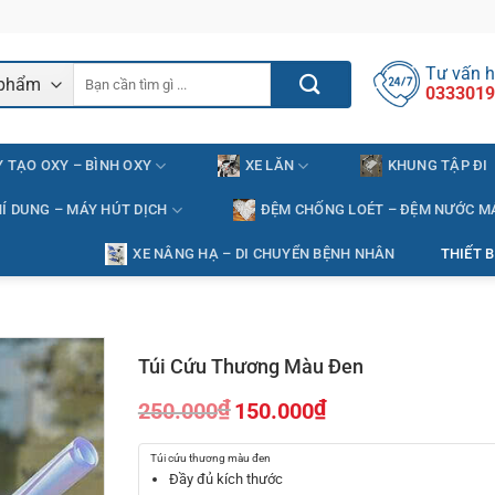
Tư vấn h
Tìm
0333019
kiếm:
 TẠO OXY – BÌNH OXY
XE LĂN
KHUNG TẬP ĐI
Í DUNG – MÁY HÚT DỊCH
ĐỆM CHỐNG LOÉT – ĐỆM NƯỚC M
XE NÂNG HẠ – DI CHUYỂN BỆNH NHÂN
THIẾT B
Túi Cứu Thương Màu Đen
₫
₫
250.000
150.000
Giá
Giá
gốc
hiện
Túi cứu thương màu đen
là:
tại
Đầy đủ kích thước