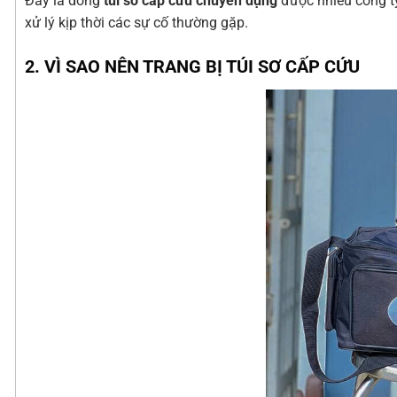
Đây là dòng
túi sơ cấp cứu chuyên dụng
được nhiều công ty
xử lý kịp thời các sự cố thường gặp.
2. VÌ SAO NÊN TRANG BỊ TÚI SƠ CẤP CỨU