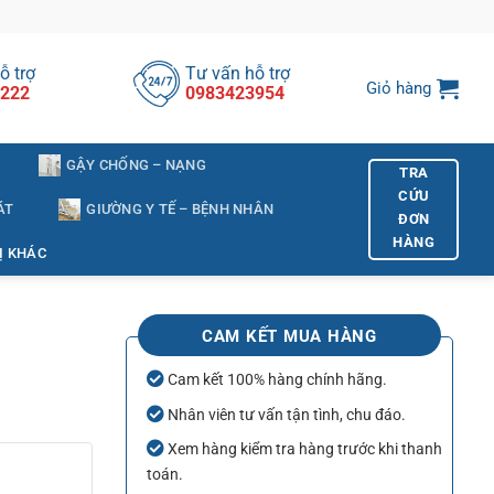
ỗ trợ
Tư vấn hỗ trợ
Giỏ hàng
222
0983423954
GẬY CHỐNG – NẠNG
TRA
CỨU
ÁT
GIƯỜNG Y TẾ – BỆNH NHÂN
ĐƠN
HÀNG
Ị KHÁC
CAM KẾT MUA HÀNG
Cam kết 100% hàng chính hãng.
Nhân viên tư vấn tận tình, chu đáo.
Xem hàng kiểm tra hàng trước khi thanh
toán.