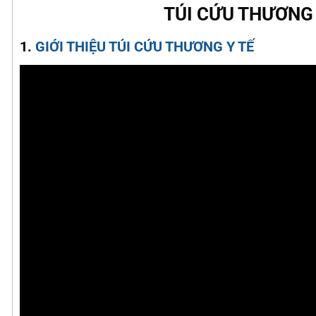
TÚI CỨU THƯƠNG 
1.
GIỚI THIỆU TÚI CỨU THƯƠNG Y TẾ