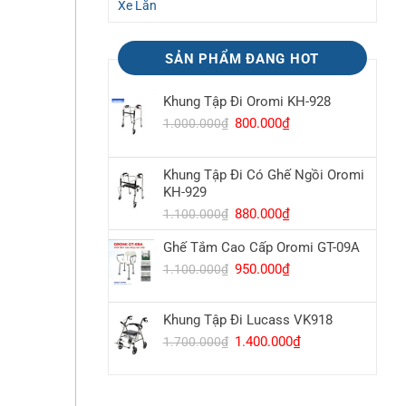
Xe Lăn
SẢN PHẨM ĐANG HOT
Khung Tập Đi Oromi KH-928
Giá
800.000
₫
Giá
1.000.000
₫
gốc
hiện
là:
tại
Khung Tập Đi Có Ghế Ngồi Oromi
1.000.000₫.
là:
KH-929
800.000₫.
Giá
880.000
₫
Giá
1.100.000
₫
gốc
hiện
Ghế Tắm Cao Cấp Oromi GT-09A
là:
tại
1.100.000₫.
là:
Giá
950.000
₫
Giá
1.100.000
₫
880.000₫.
gốc
hiện
là:
tại
Khung Tập Đi Lucass VK918
1.100.000₫.
là:
950.000₫.
Giá
1.400.000
₫
Giá
1.700.000
₫
gốc
hiện
là:
tại
1.700.000₫.
là: