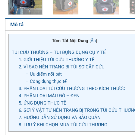
Mô tả
Tóm Tắt Nội Dung
[
Ẩn
]
TÚI CỨU THƯƠNG – TÚI ĐỰNG DỤNG CỤ Y TẾ
1. GIỚI THIỆU TÚI CỨU THƯƠNG Y TẾ
2. VÌ SAO NÊN TRANG BỊ TÚI SƠ CẤP CỨU
– Ưu điểm nổi bật
– Công dụng thực tế
3. PHÂN LOẠI TÚI CỨU THƯƠNG THEO KÍCH THƯỚC
4. PHÂN LOẠI MÀU ĐỎ – ĐEN
5. ỨNG DỤNG THỰC TẾ
6. GỢI Ý VẬT TƯ NÊN TRANG BỊ TRONG TÚI CỨU THƯƠN
7. HƯỚNG DẪN SỬ DỤNG VÀ BẢO QUẢN
8. LƯU Ý KHI CHỌN MUA TÚI CỨU THƯƠNG