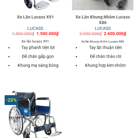
Xe Lăn Lucass X91
Xe Lăn Khung Nhôm Lucass
X86
LUCASS
LUCASS
Giá
Giá
Giá
Giá
1.800.000
₫
1.500.000
₫
2.950.000
₫
2.600.000
₫
gốc
hiện
gốc
hiện
là:
tại
là:
tại
Xe lăn lucass X91
Xe lăn khung nhôm Lucass X86
1.800.000₫.
là:
2.950.000₫.
là:
Tay phanh tiện lợi
Tay lật thuận tiện
1.500.000₫.
2.600
Để chân gấp gọn
Để chân tháo rời
Khung mạ sáng bóng
Khung hợp kim nhôm
-20%