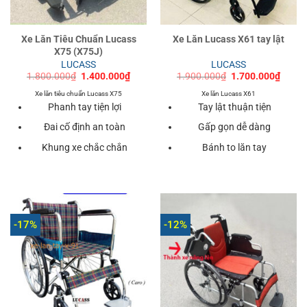
Xe Lăn Tiêu Chuẩn Lucass
Xe Lăn Lucass X61 tay lật
X75 (X75J)
LUCASS
LUCASS
Giá
Giá
Giá
Giá
1.800.000
₫
1.400.000
₫
1.900.000
₫
1.700.000
₫
gốc
hiện
gốc
hiện
là:
tại
là:
tại
Xe lăn tiêu chuẩn Lucass X75
Xe lăn Lucass X61
1.800.000₫.
là:
1.900.000₫.
là:
Phanh tay tiện lợi
Tay lật thuận tiện
1.400.000₫.
1.700
Đai cố định an toàn
Gấp gọn dễ dàng
Khung xe chắc chắn
Bánh to lăn tay
-17%
-12%