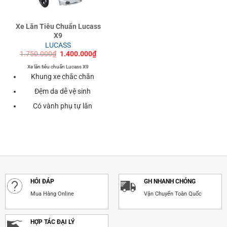
Xe Lăn Tiêu Chuẩn Lucass
X9
LUCASS
Giá
Giá
1.750.000
₫
1.400.000
₫
gốc
hiện
là:
tại
Xe lăn tiêu chuẩn Lucass X9
1.750.000₫.
là:
Khung xe chắc chắn
1.400.000₫.
Đệm da dễ vệ sinh
Có vành phụ tự lăn
HỎI ĐÁP
GH NHANH CHÓNG
Mua Hàng Online
Vận Chuyển Toàn Quốc
HỢP TÁC ĐẠI LÝ