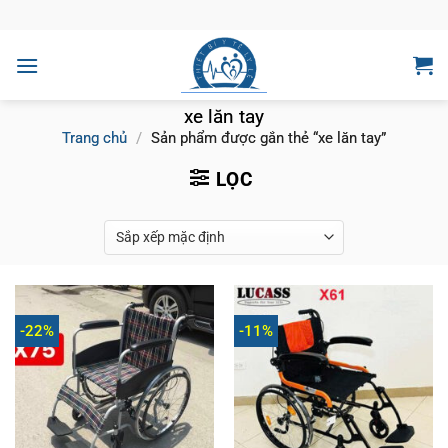
Bỏ
qua
nội
dung
xe lăn tay
Trang chủ
/
Sản phẩm được gắn thẻ “xe lăn tay”
LỌC
-22%
-11%