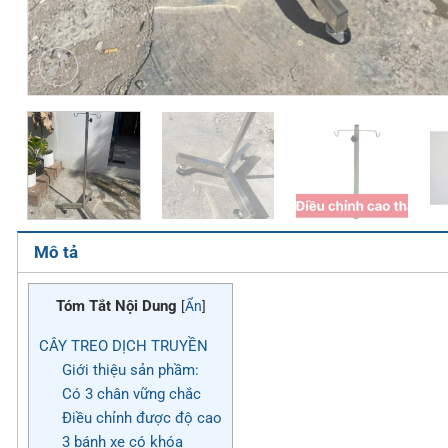
Mô tả
Tóm Tắt Nội Dung
[
Ẩn
]
CÂY TREO DỊCH TRUYỀN
Giới thiệu sản phầm:
Có 3 chân vững chắc
Điều chỉnh được độ cao
3 bánh xe có khóa