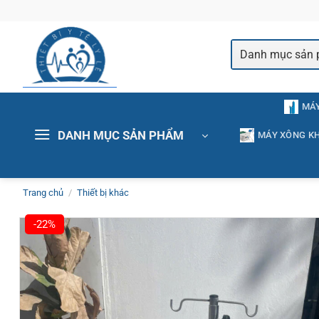
Bỏ
qua
nội
dung
MÁY
DANH MỤC SẢN PHẨM
MÁY XÔNG KH
Trang chủ
/
Thiết bị khác
-22%