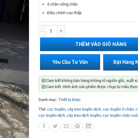
450.000₫.
là:
3 chân vững chắc
350.000₫.
Điều chỉnh cao thấp
Cọc Truyền 3 Chân Inox số lượng
THÊM VÀO GIỎ HÀNG
Yêu Cầu Tư Vấn
Đặt Hàng 
Cam kết không bán hàng không rõ nguồn gốc, xuất x
Cam kết: Hình ảnh sản phẩm được chụp từ mẫu thực
Danh mục:
Thiết bị khác
Thẻ:
cọc truyền
,
cây treo truyền dịch
,
cọc truyền 3 chân
,
c
cọc truyền dịch
,
cây treo dịch truyền
,
cọc truyền chân vuô