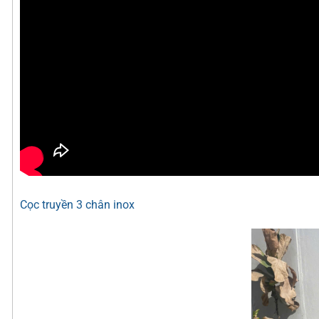
Cọc truyền 3 chân inox