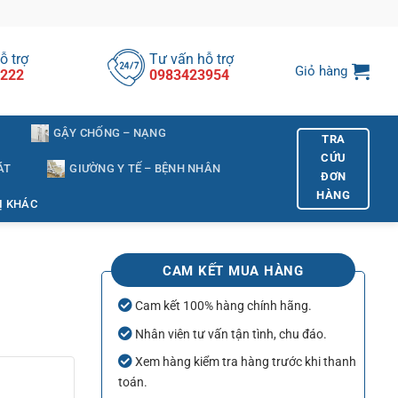
ỗ trợ
Tư vấn hỗ trợ
Giỏ hàng
222
0983423954
GẬY CHỐNG – NẠNG
TRA
CỨU
ÁT
GIƯỜNG Y TẾ – BỆNH NHÂN
ĐƠN
HÀNG
Ị KHÁC
CAM KẾT MUA HÀNG
Cam kết 100% hàng chính hãng.
Nhân viên tư vấn tận tình, chu đáo.
Xem hàng kiểm tra hàng trước khi thanh
toán.