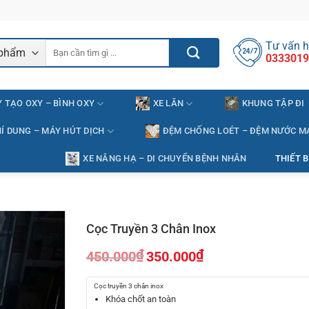
Tư vấn h
Tìm
0333019
kiếm:
 TẠO OXY – BÌNH OXY
XE LĂN
KHUNG TẬP ĐI
Í DUNG – MÁY HÚT DỊCH
ĐỆM CHỐNG LOÉT – ĐỆM NƯỚC M
XE NÂNG HẠ – DI CHUYỂN BỆNH NHÂN
THIẾT B
Cọc Truyền 3 Chân Inox
₫
₫
450.000
350.000
Giá
Giá
gốc
hiện
Cọc truyền 3 chân inox
là:
tại
Khóa chốt an toàn