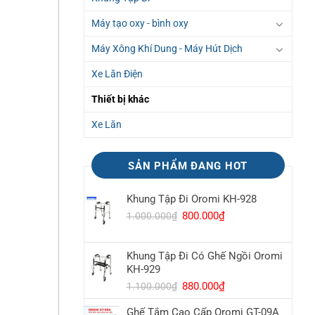
Máy tạo oxy - bình oxy
Máy Xông Khí Dung - Máy Hút Dịch
Xe Lăn Điện
Thiết bị khác
Xe Lăn
SẢN PHẨM ĐANG HOT
Khung Tập Đi Oromi KH-928
Giá
800.000
₫
Giá
1.000.000
₫
gốc
hiện
là:
tại
Khung Tập Đi Có Ghế Ngồi Oromi
1.000.000₫.
là:
KH-929
800.000₫.
Giá
880.000
₫
Giá
1.100.000
₫
gốc
hiện
Ghế Tắm Cao Cấp Oromi GT-09A
là:
tại