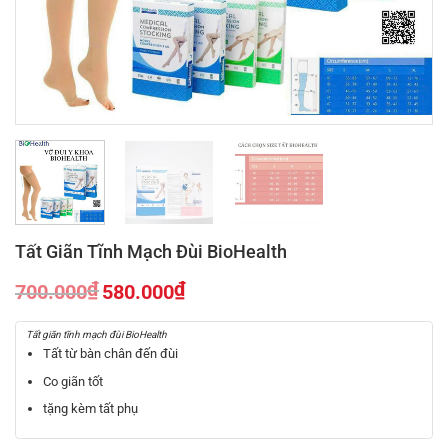
Tất Giãn Tĩnh Mạch Đùi BioHealth
₫
₫
700.000
580.000
Giá
Giá
gốc
hiện
Tất giãn tĩnh mạch đùi BioHealth
là:
tại
Tất từ bàn chân đến đùi
700.000₫.
là:
Co giãn tốt
580.000₫.
tặng kèm tất phụ