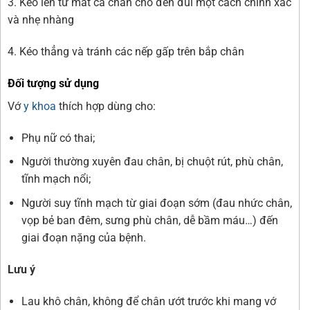
3. Kéo lên từ mắt cá chân cho đến đùi một cách chính xác
và nhẹ nhàng
4. Kéo thẳng và tránh các nếp gấp trên bắp chân
Đối tượng sử dụng
Vớ
y khoa
thích hợp dùng cho:
Phụ nữ có thai;
Người thường xuyên đau chân, bị chuột rút, phù chân,
tĩnh mạch nổi;
Người suy tĩnh mạch từ giai đoạn sớm (đau nhức chân,
vọp bẻ ban đêm, sưng phù chân, dễ bầm máu…) đến
giai đoạn nặng của bệnh.
Lưu ý
Lau khô chân, không để chân ướt trước khi mang vớ