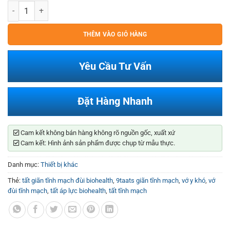
Tất Giãn Tĩnh Mạch Đùi BioHealth số lượng
THÊM VÀO GIỎ HÀNG
Yêu Cầu Tư Vấn
Đặt Hàng Nhanh
Cam kết không bán hàng không rõ nguồn gốc, xuất xứ
Cam kết: Hình ảnh sản phẩm được chụp từ mẫu thực.
Danh mục:
Thiết bị khác
Thẻ:
tất giãn tĩnh mạch đùi biohealth
,
9taats giãn tĩnh mạch
,
vớ y khó
,
vớ
đùi tĩnh mạch
,
tất áp lực biohealth
,
tất tĩnh mạch