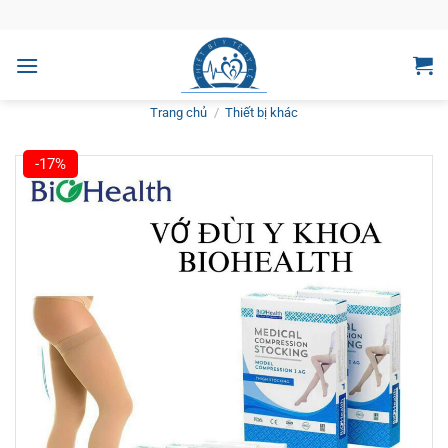
Bỏ
qua
nội
dung
Trang chủ
/
Thiết bị khác
-17%