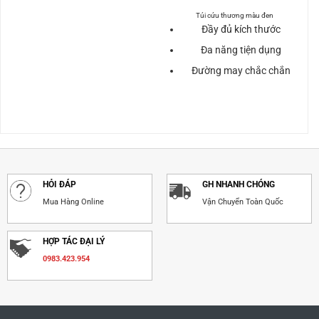
600.000₫.
là:
250.000₫.
là:
Túi cứu thương màu đen
.
430.000₫.
150.000
Đầy đủ kích thước
Đa năng tiện dụng
Đường may chắc chắn
HỎI ĐÁP
GH NHANH CHÓNG
Mua Hàng Online
Vận Chuyển Toàn Quốc
HỢP TÁC ĐẠI LÝ
0983.423.954