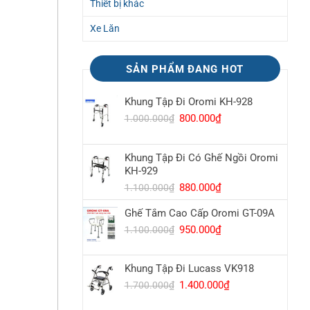
Thiết bị khác
Xe Lăn
SẢN PHẨM ĐANG HOT
Khung Tập Đi Oromi KH-928
Giá
800.000
₫
Giá
1.000.000
₫
gốc
hiện
là:
tại
Khung Tập Đi Có Ghế Ngồi Oromi
1.000.000₫.
là:
KH-929
800.000₫.
Giá
880.000
₫
Giá
1.100.000
₫
gốc
hiện
Ghế Tắm Cao Cấp Oromi GT-09A
là:
tại
1.100.000₫.
là:
Giá
950.000
₫
Giá
1.100.000
₫
880.000₫.
gốc
hiện
là:
tại
Khung Tập Đi Lucass VK918
1.100.000₫.
là:
950.000₫.
Giá
1.400.000
₫
Giá
1.700.000
₫
gốc
hiện