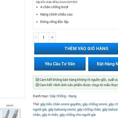
350.000₫.
là:
Gậy bốn chân đế trụ Oromi GAY40S
200.000₫.
4 chân chống trượt
Nâng chỉnh chiều cao
Đứng vững độc lập
Gậy Bốn Chân Đế Trụ Oromi GAY40S số lượng
THÊM VÀO GIỎ HÀNG
Yêu Cầu Tư Vấn
Đặt Hàng 
Cam kết không bán hàng không rõ nguồn gốc, xuất x
Cam kết: Hình ảnh sản phẩm được chụp từ mẫu thực
Danh mục:
Gậy Chống - Nạng
Thẻ:
gậy bốn chân oromi gay40s
,
gậy chống oromi
,
gậy c
người già
,
gậy batoong oromi
,
gậy chống chân
,
gậy batoo
chân
,
gậy 4 chân
,
gậy chống cho người già