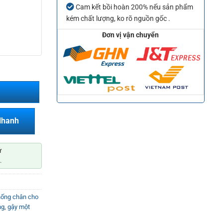
Cam kết bồi hoàn 200% nếu sản phẩm
kém chất lượng, ko rõ nguồn gốc .
Đơn vị vận chuyển
Nhanh
ứ
.
hống chân cho
ng
,
gậy một