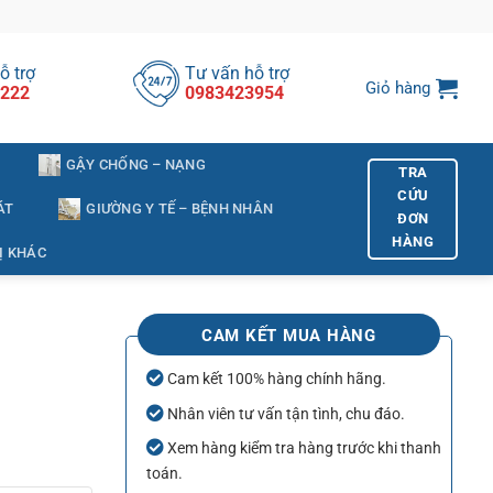
ỗ trợ
Tư vấn hỗ trợ
Giỏ hàng
222
0983423954
GẬY CHỐNG – NẠNG
TRA
CỨU
ÁT
GIƯỜNG Y TẾ – BỆNH NHÂN
ĐƠN
HÀNG
Ị KHÁC
CAM KẾT MUA HÀNG
Cam kết 100% hàng chính hãng.
Nhân viên tư vấn tận tình, chu đáo.
Xem hàng kiểm tra hàng trước khi thanh
toán.