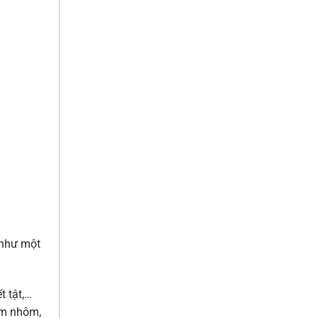
 như một
t tật,…
im nhôm,