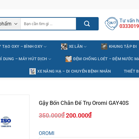
Tư vấn h
Tìm
0333019
kiếm:
 TẠO OXY – BÌNH OXY
XE LĂN
KHUNG TẬP ĐI
Í DUNG – MÁY HÚT DỊCH
ĐỆM CHỐNG LOÉT – ĐỆM NƯỚC M
XE NÂNG HẠ – DI CHUYỂN BỆNH NHÂN
THIẾT B
Gậy Bốn Chân Đế Trụ Oromi GAY40S
₫
₫
350.000
200.000
Giá
Giá
gốc
hiện
OROMI
là:
tại