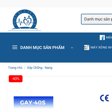
Bỏ
qua
nội
dung
MÁY
DANH MỤC SẢN PHẨM
MÁY XÔNG KH
Trang chủ
/
Gậy Chống - Nạng
-43%