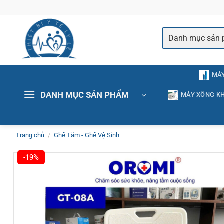
Bỏ
qua
nội
dung
MÁY
DANH MỤC SẢN PHẨM
MÁY XÔNG KH
Trang chủ
/
Ghế Tắm - Ghế Vệ Sinh
-19%