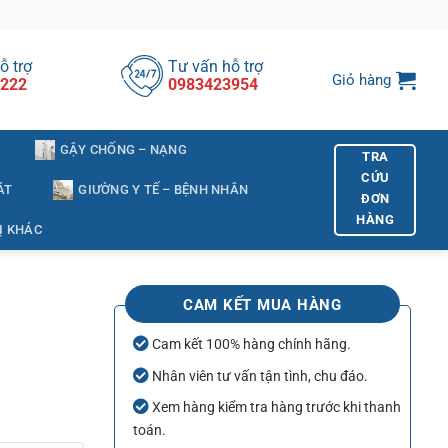
ỗ trợ
Tư vấn hỗ trợ
Giỏ hàng
222
0983423954
GẬY CHỐNG – NẠNG
TRA
CỨU
ÁT
GIƯỜNG Y TẾ – BỆNH NHÂN
ĐƠN
HÀNG
Ị KHÁC
CAM KẾT MUA HÀNG
Cam kết 100% hàng chính hãng.
Nhân viên tư vấn tận tình, chu đáo.
Xem hàng kiểm tra hàng trước khi thanh
toán.