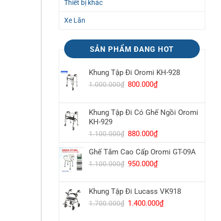
Thiết bị khác
Xe Lăn
SẢN PHẨM ĐANG HOT
Khung Tập Đi Oromi KH-928
Giá
800.000
₫
Giá
1.000.000
₫
gốc
hiện
là:
tại
Khung Tập Đi Có Ghế Ngồi Oromi
1.000.000₫.
là:
KH-929
800.000₫.
Giá
880.000
₫
Giá
1.100.000
₫
gốc
hiện
Ghế Tắm Cao Cấp Oromi GT-09A
là:
tại
1.100.000₫.
là:
Giá
950.000
₫
Giá
1.100.000
₫
880.000₫.
gốc
hiện
là:
tại
Khung Tập Đi Lucass VK918
1.100.000₫.
là:
950.000₫.
Giá
1.400.000
₫
Giá
1.700.000
₫
gốc
hiện