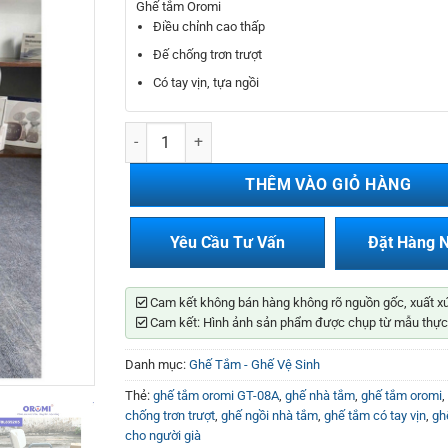
1.050.000₫.
là:
Ghế tắm Oromi
850.000₫.
Điều chỉnh cao thấp
Đế chống trơn trượt
Có tay vịn, tựa ngồi
Ghế Tắm Oromi GT-08A số lượng
THÊM VÀO GIỎ HÀNG
Yêu Cầu Tư Vấn
Đặt Hàng 
Cam kết không bán hàng không rõ nguồn gốc, xuất x
Cam kết: Hình ảnh sản phẩm được chụp từ mẫu thực
Danh mục:
Ghế Tắm - Ghế Vệ Sinh
Thẻ:
ghế tắm oromi GT-08A
,
ghế nhà tắm
,
ghế tắm oromi
,
chống trơn trượt
,
ghế ngồi nhà tắm
,
ghế tắm có tay vịn
,
gh
cho người già