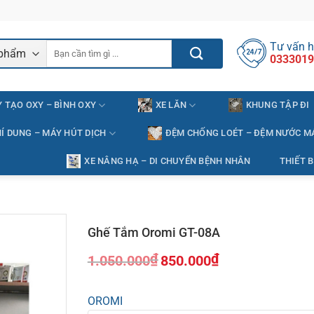
Tư vấn h
Tìm
0333019
kiếm:
 TẠO OXY – BÌNH OXY
XE LĂN
KHUNG TẬP ĐI
Í DUNG – MÁY HÚT DỊCH
ĐỆM CHỐNG LOÉT – ĐỆM NƯỚC M
XE NÂNG HẠ – DI CHUYỂN BỆNH NHÂN
THIẾT B
Ghế Tắm Oromi GT-08A
₫
₫
1.050.000
850.000
Giá
Giá
gốc
hiện
OROMI
là:
tại