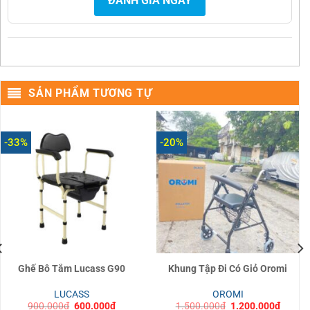
ĐÁNH GIÁ NGAY
SẢN PHẨM TƯƠNG TỰ
-33%
-20%
Ghế Bô Tắm Lucass G90
Khung Tập Đi Có Giỏ Oromi
LUCASS
OROMI
Giá
Giá
Giá
Giá
900.000
₫
600.000
₫
1.500.000
₫
1.200.000
₫