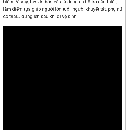
hiểm. Vì vậy, tay vịn bồn cầu là dụng cụ hỗ trợ cần thiết,
làm điểm tựa giúp người lớn tuổi, người khuyết tật, phụ nữ
có thai… đứng lên sau khi đi vệ sinh.