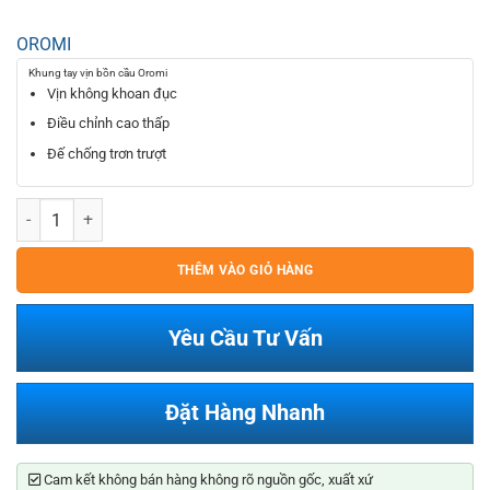
Giá
Giá
gốc
hiện
OROMI
là:
tại
800.000₫.
là:
Khung tay vịn bồn cầu Oromi
600.000₫.
Vịn không khoan đục
Điều chỉnh cao thấp
Đế chống trơn trượt
Khung Tay Vịn Bồn Cầu Oromi số lượng
THÊM VÀO GIỎ HÀNG
Yêu Cầu Tư Vấn
Đặt Hàng Nhanh
Cam kết không bán hàng không rõ nguồn gốc, xuất xứ