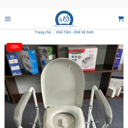
Bỏ
qua
nội
dung
Trang chủ
/
Ghế Tắm - Ghế Vệ Sinh
-25%