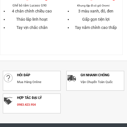
gốc
hiện
gốc
hiện
là:
tại
là:
tại
Ghế bô tắm Lucass G90
Khung tập đi có giỏ Oromi
900.000₫.
là:
1.500.000₫.
là:
4 chân chỉnh chiều cao
3 màu xanh, đỏ, đen
000₫.
600.000₫.
1.200.
Tháo lắp linh hoạt
Gấp gọn tiện lợi
Tay vịn chắc chắn
Tay nắm chỉnh cao thấp
HỎI ĐÁP
GH NHANH CHÓNG
Mua Hàng Online
Vận Chuyển Toàn Quốc
HỢP TÁC ĐẠI LÝ
0983.423.954