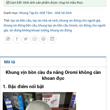
Cam kết: Hình ảnh sản phẩm được chụp từ mẫu thực.
Danh mục:
Khung Tập Đi
,
Ghế Tắm - Ghế Vệ Sinh
Thẻ:
tay vịn bồn cầu
,
tay vịn nhà vệ sinh
,
khung vịn đứng cho người già
,
khung vịn đứng bồn cầu
,
khung tay vịn bồn cầu Oromi
,
vịn đứng cho người
già
,
vịn đứng không khoan tường
,
khung vịn đứng
Mô tả
Khung vịn bồn cầu đa năng Oromi không cần
khoan đục
1. Đặc điểm nổi bật