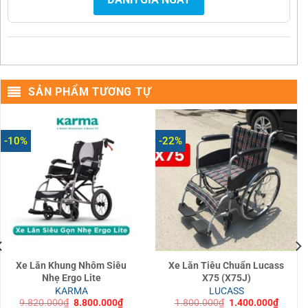
SẢN PHẨM TƯƠNG TỰ
-10%
-22%
Xe Lăn Khung Nhôm Siêu
Xe Lăn Tiêu Chuẩn Lucass
Nhẹ Ergo Lite
X75 (X75J)
KARMA
LUCASS
Giá
Giá
Giá
Giá
9.820.000
₫
8.800.000
₫
1.800.000
₫
1.400.000
₫