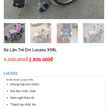
Xe Lăn Trẻ Em Lucass X98L
₫
₫
3.000.000
2.800.000
Giá
Giá
gốc
hiện
LUCASS
là:
tại
3.000.000₫.
là:
Xe lăn trẻ em Lucass X98L
2.800.000₫.
Khung hợp kim nhôm
Đai đeo chắc chắn
Đệm ngồi tháo rời
Thành tay nhấc lên