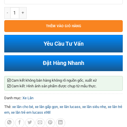
Xe Lăn Trẻ Em Lucass X98L số lượng
THÊM VÀO GIỎ HÀNG
Yêu Cầu Tư Vấn
Đặt Hàng Nhanh
Cam kết không bán hàng không rõ nguồn gốc, xuất xứ
Cam kết: Hình ảnh sản phẩm được chụp từ mẫu thực.
Danh mục:
Xe Lăn
Thẻ:
xe lăn cho bé
,
xe lăn gấp gọn
,
xe lăn lucass
,
xe lăn siêu nhẹ
,
xe lăn trẻ
em
,
xe lăn trẻ em lucass x98l