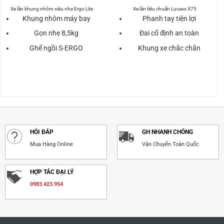
gốc
hiện
gốc
hiện
là:
tại
là:
tại
Xe lăn khung nhôm siêu nhẹ Ergo Lite
Xe lăn tiêu chuẩn Lucass X75
9.820.000₫.
là:
1.800.000₫.
là:
Khung nhôm máy bay
Phanh tay tiện lợi
000₫.
8.800.000₫.
1.400.
Gọn nhẹ 8,5kg
Đai cố định an toàn
Ghế ngồi S-ERGO
Khung xe chắc chắn
HỎI ĐÁP
GH NHANH CHÓNG
Mua Hàng Online
Vận Chuyển Toàn Quốc
HỢP TÁC ĐẠI LÝ
0983.423.954