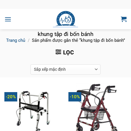
Bỏ
qua
nội
dung
khung tập đi bốn bánh
Trang chủ
/
Sản phẩm được gắn thẻ “khung tập đi bốn bánh”
LỌC
-20%
-10%