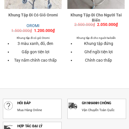
Khung Tập Đi Có Giỏ Oromi
Khung Tập Đi Cho Người Tai
Biến
Giá
Giá
2.500.000
₫
2.050.000
₫
OROMI
gốc
hiện
Giá
Giá
1.500.000
₫
1.200.000
₫
là:
tại
gốc
hiện
2.500.000₫.
là:
là:
tại
Khung tập đi có giỏ Oromi
Khung tập đi cho người tai biến
2.050
1.500.000₫.
là:
3 màu xanh, đỏ, đen
Khung tập đứng
1.200.000₫.
Gấp gọn tiện lợi
Ghế ngồi tiện lợi
Tay nắm chỉnh cao thấp
Chỉnh cao thấp
HỎI ĐÁP
GH NHANH CHÓNG
Mua Hàng Online
Vận Chuyển Toàn Quốc
HỢP TÁC ĐẠI LÝ