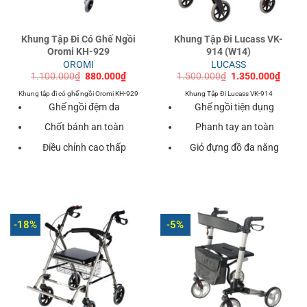
Khung Tập Đi Có Ghế Ngồi
Khung Tập Đi Lucass VK-
Oromi KH-929
914 (W14)
OROMI
LUCASS
Giá
Giá
Giá
Giá
1.100.000
₫
880.000
₫
1.500.000
₫
1.350.000
₫
gốc
hiện
gốc
hiện
là:
tại
là:
tại
Khung tập đi có ghế ngồi Oromi KH-929
Khung Tập Đi Lucass VK-914
1.100.000₫.
là:
1.500.000₫.
là:
Ghế ngồi đệm da
Ghế ngồi tiện dụng
880.000₫.
1.350
Chốt bánh an toàn
Phanh tay an toàn
Điều chỉnh cao thấp
Giỏ đựng đồ đa năng
-18%
-5%