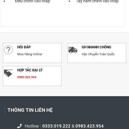
Điều chỉnh cao thấp
Tay nắm chỉnh cao thấp
HỎI ĐÁP
GH NHANH CHÓNG
Mua Hàng Online
Vận Chuyển Toàn Quốc
HỢP TÁC ĐẠI LÝ
0983.423.954
THÔNG TIN LIÊN HỆ
Hotline :
0333.019.222
&
0983.423.954