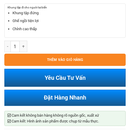
Giá
Giá
gốc
hiện
Khung tập đi cho người tai biến
là:
tại
Khung tập đứng
2.500.000₫.
là:
Ghế ngồi tiện lợi
2.050.000₫.
Chỉnh cao thấp
Khung Tập Đi Cho Người Tai Biến số lượng
THÊM VÀO GIỎ HÀNG
Yêu Cầu Tư Vấn
Đặt Hàng Nhanh
Cam kết không bán hàng không rõ nguồn gốc, xuất xứ
Cam kết: Hình ảnh sản phẩm được chụp từ mẫu thực.