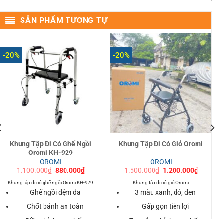
SẢN PHẨM TƯƠNG TỰ
-20%
-20%
Khung Tập Đi Có Ghế Ngồi
Khung Tập Đi Có Giỏ Oromi
Oromi KH-929
OROMI
OROMI
Giá
Giá
Giá
Giá
1.100.000
₫
880.000
₫
1.500.000
₫
1.200.000
₫
gốc
hiện
gốc
hiện
là:
tại
là:
tại
Khung tập đi có ghế ngồi Oromi KH-929
Khung tập đi có giỏ Oromi
.
1.100.000₫.
là:
1.500.000₫.
là:
Ghế ngồi đệm da
3 màu xanh, đỏ, đen
880.000₫.
1.200.
Chốt bánh an toàn
Gấp gọn tiện lợi