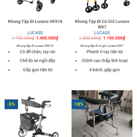
Khung Tập Đi Lucass VK918
Khung Tập Đi Có Giỏ Lucass
W67
LUCASS
LUCASS
Giá
Giá
Giá
Giá
1.700.000
₫
1.400.000
₫
1.500.000
₫
1.100.000
₫
gốc
hiện
gốc
hiện
là:
tại
là:
tại
Khung tập đi Lucass VK918
Khung tập đi có giỏ Lucass W67
1.700.000₫.
là:
1.500.000₫.
là:
Có để chân, tay vịn
Phanh tì tay tiện lợi
1.400.000₫.
1.100
Chế đọ xe ngồi đẩy
Chỉnh cao thấp linh hoạt
Gấp gọn tiện lợi
4 bánh, gấp gọn
-5%
-18%