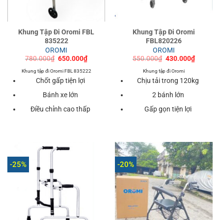
Khung Tập Đi Oromi FBL
Khung Tập Đi Oromi
835222
FBL820226
OROMI
OROMI
Giá
Giá
Giá
Giá
780.000
₫
650.000
₫
550.000
₫
430.000
₫
gốc
hiện
gốc
hiện
là:
tại
là:
tại
Khung tập đi Oromi FBL 835222
Khung tập đi Oromi
780.000₫.
là:
550.000₫.
là:
Chốt gấp tiện lợi
Chịu tải trong 120kg
650.000₫.
430.000
Bánh xe lớn
2 bánh lớn
Điều chỉnh cao thấp
Gấp gọn tiện lợi
-25%
-20%