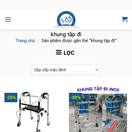
Bỏ
qua
nội
dung
khung tập đi
Trang chủ
/
Sản phẩm được gắn thẻ “khung tập đi”
LỌC
-20%
-30%