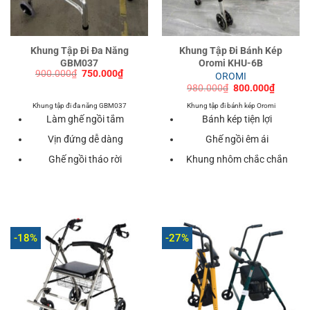
Khung Tập Đi Đa Năng
Khung Tập Đi Bánh Kép
GBM037
Oromi KHU-6B
Giá
Giá
900.000
₫
750.000
₫
OROMI
gốc
hiện
Giá
Giá
980.000
₫
800.000
₫
là:
tại
gốc
hiện
900.000₫.
là:
là:
tại
Khung tập đi đa năng GBM037
Khung tập đi bánh kép Oromi
750.000₫.
980.000₫.
là:
Làm ghế ngồi tắm
Bánh kép tiện lợi
800.000
Vịn đứng dễ dàng
Ghế ngồi êm ái
Ghế ngồi tháo rời
Khung nhôm chắc chắn
-18%
-27%