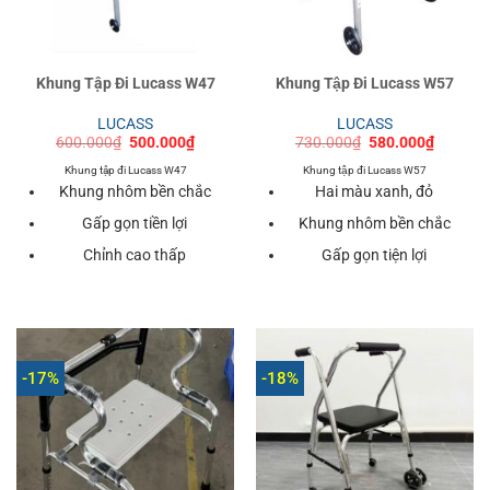
Khung Tập Đi Lucass W47
Khung Tập Đi Lucass W57
LUCASS
LUCASS
Giá
Giá
Giá
Giá
600.000
₫
500.000
₫
730.000
₫
580.000
₫
gốc
hiện
gốc
hiện
là:
tại
là:
tại
Khung tập đi Lucass W47
Khung tập đi Lucass W57
600.000₫.
là:
730.000₫.
là:
Khung nhôm bền chắc
Hai màu xanh, đỏ
500.000₫.
580.000
Gấp gọn tiền lợi
Khung nhôm bền chắc
Chỉnh cao thấp
Gấp gọn tiện lợi
-17%
-18%