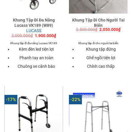
Khung Tập Đi Đa Năng
Khung Tập Đi Cho Người Tai
Lucass VK189 (W89)
Biến
Giá
Giá
2.500.000
₫
2.050.000
₫
LUCASS
gốc
hiện
Giá
Giá
2.000.000
₫
1.900.000
₫
là:
tại
gốc
hiện
2.500.000₫.
là:
là:
tại
Khung tập đi đa năng Lucass VK189
Khung tập đi cho người tai biến
2.050
2.000.000₫.
là:
Kèm đèn led tiện lợi
Khung tập đứng
1.900.000₫.
Phanh tay an toàn
Ghế ngồi tiện lợi
Chuông xe cảnh báo
Chỉnh cao thấp
-17%
-22%