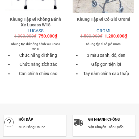
Khung Tập Đi Không Bánh
Khung Tập Đi Có Giỏ Oromi
Xe Lucass W18
LUCASS
OROMI
Giá
Giá
Giá
Giá
1.000.000
₫
750.000
₫
1.500.000
₫
1.200.000
₫
gốc
hiện
gốc
hiện
là:
tại
là:
tại
Khung tập đi
không bánh xe Lucass
Khung tập đi có giỏ Oromi
1.000.000₫.
là:
1.500.000₫.
là:
W18
750.000₫.
1.200
Chức năng đi thẳng
3 màu xanh, đỏ, đen
Chức năng zích zắc
Gấp gọn tiện lợi
Căn chỉnh chiều cao
Tay nắm chỉnh cao thấp
HỎI ĐÁP
GH NHANH CHÓNG
Mua Hàng Online
Vận Chuyển Toàn Quốc