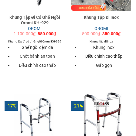
Khung Tập Đi Có Ghế Ngồi
Khung Tập Đi Inox
Oromi KH-929
OROMI
OROMI
Giá
Giá
Giá
Giá
1.100.000
₫
880.000
₫
500.000
₫
350.000
₫
gốc
hiện
gốc
hiện
là:
tại
là:
tại
Khung tập đi có ghế ngồi Oromi KH-929
Khung tập đi inox
1.100.000₫.
là:
500.000₫.
là:
Ghế ngồi đệm da
Khung inox
880.000₫.
350.000
Chốt bánh an toàn
Điều chỉnh cao thấp
Điều chỉnh cao thấp
Gấp gọn
-17%
-21%