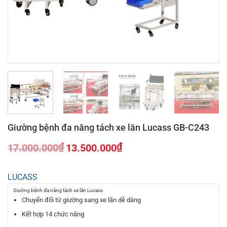
Giường bệnh đa năng tách xe lăn Lucass GB-C243
₫
₫
17.000.000
13.500.000
Giá
Giá
gốc
hiện
LUCASS
là:
tại
17.000.000₫.
là:
Giường bệnh đa năng tách xe lăn Lucass
13.500.000₫.
Chuyển đổi từ giường sang xe lăn dễ dàng
Kết hợp 14 chức năng