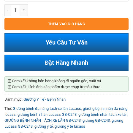
Giường bệnh đa năng tách xe lăn Lucass GB-C243 số lượng
THÊM VÀO GIỎ HÀNG
Yêu Cầu Tư Vấn
Đặt Hàng Nhanh
Cam kết không bán hàng không rõ nguồn gốc, xuất xứ
Cam kết: Hình ảnh sản phẩm được chụp từ mẫu thực.
Danh mục:
Giường Y Tế - Bệnh Nhân
Thẻ:
Giường bệnh đa năng tách xe lăn Lucass
,
giường bệnh nhân đa năng
lucass
,
giường bệnh nhân Lucass GB-C243
,
giường bệnh nhân tách xe lăn
,
GIƯỜNG BỆNH NHÂN TÁCH XE LĂN GB-C243
,
giường GB-C243
,
giường
Lucass GB-C243
,
giường y tế
,
giường y tế lucass