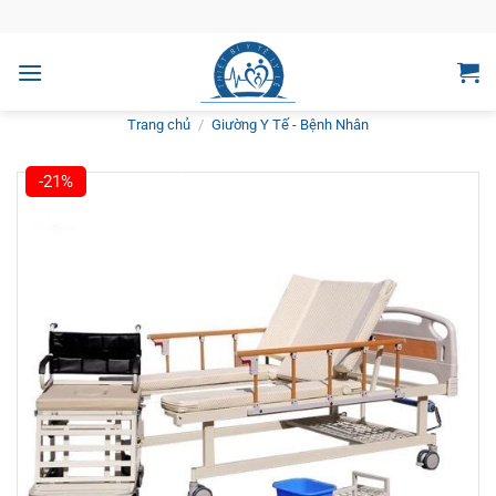
Bỏ
qua
nội
dung
Trang chủ
/
Giường Y Tế - Bệnh Nhân
-21%