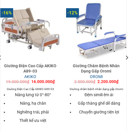
-16%
-12%
Giường Điện Cao Cấp AKIKO
Giường Chăm Bệnh Nhân
A89-03
Dạng Gấp Oromi
AKIKO
OROMI
Giá
Giá
Giá
Giá
19.000.000
₫
16.000.000
₫
2.500.000
₫
2.200.000
₫
gốc
hiện
gốc
hiện
là:
tại
là:
tại
Giường Điện Cao Cấp AKIKO A89-03
Giường chăm bệnh nhân dạng gấp Oromi
19.000.000₫.
là:
2.500.000₫.
là:
Nâng lưng từ 0°-80°
Đệm simili êm ái
000₫.
16.000.000₫.
2.200.
Nâng, hạ chân
Gấp thàng ghế dễ dàng
Nghiêng trái, phải
Chuyển giường tiện lợi
Thiết kế ưu việt