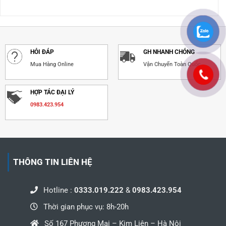
HỎI ĐÁP
GH NHANH CHÓNG
Mua Hàng Online
Vận Chuyển Toàn Quốc
HỢP TÁC ĐẠI LÝ
0983.423.954
THÔNG TIN LIÊN HỆ
Hotline :
0333.019.222
&
0983.423.954
Thời gian phục vụ: 8h-20h
Số 167 Phương Mai – Kim Liên – Hà Nội