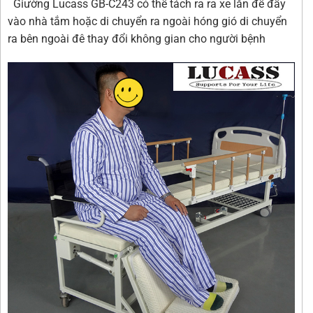
Giường Lucass GB-C243 có thể tách ra ra xe lăn để đẩy
vào nhà tắm hoặc di chuyển ra ngoài hóng gió di chuyển
ra bên ngoài đê thay đổi không gian cho người bệnh