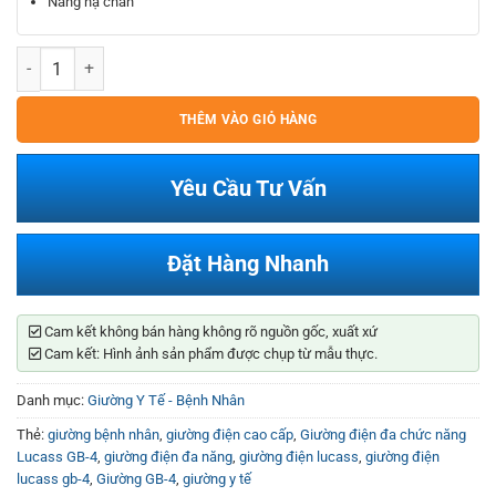
Nâng hạ chân
Giường Điện Đa Chức Năng Lucass GB-4 số lượng
THÊM VÀO GIỎ HÀNG
Yêu Cầu Tư Vấn
Đặt Hàng Nhanh
Cam kết không bán hàng không rõ nguồn gốc, xuất xứ
Cam kết: Hình ảnh sản phẩm được chụp từ mẫu thực.
Danh mục:
Giường Y Tế - Bệnh Nhân
Thẻ:
giường bệnh nhân
,
giường điện cao cấp
,
Giường điện đa chức năng
Lucass GB-4
,
giường điện đa năng
,
giường điện lucass
,
giường điện
lucass gb-4
,
Giường GB-4
,
giường y tế