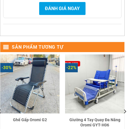
ĐÁNH GIÁ NGAY
SẢN PHẨM TƯƠNG TỰ
-30%
-22%
Ghế Gấp Oromi G2
Giường 4 Tay Quay Đa Năng
Oromi GYT-H06