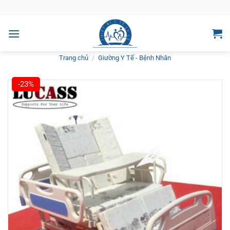
Bỏ
qua
nội
dung
Trang chủ
/
Giường Y Tế - Bệnh Nhân
-23%