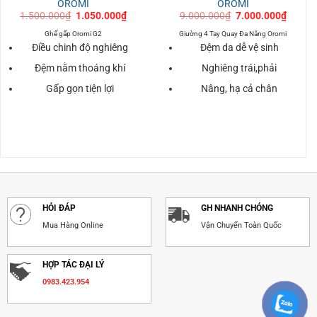
OROMI
OROMI
Giá
Giá
Giá
Giá
1.500.000
₫
1.050.000
₫
9.000.000
₫
7.000.000
₫
gốc
hiện
gốc
hiện
là:
tại
là:
tại
Ghế gấp Oromi G2
Giường 4 Tay Quay Đa Năng Oromi
1.500.000₫.
là:
9.000.000₫.
là:
Điều chinh độ nghiêng
Đệm da dễ vệ sinh
000₫.
1.050.000₫.
7.000.
Đệm nằm thoáng khí
Nghiêng trái,phải
Gấp gọn tiện lợi
Nâng, hạ cả chân
HỎI ĐÁP
GH NHANH CHÓNG
Mua Hàng Online
Vận Chuyển Toàn Quốc
HỢP TÁC ĐẠI LÝ
0983.423.954