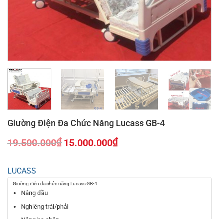
Giường Điện Đa Chức Năng Lucass GB-4
₫
₫
19.500.000
15.000.000
Giá
Giá
gốc
hiện
LUCASS
là:
tại
19.500.000₫.
là:
Giường điện đa chức năng Lucass GB-4
15.000.000₫.
Nâng đầu
Nghiêng trái/phải