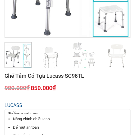
Ghế Tắm Có Tựa Lucass SC98TL
₫
₫
980.000
850.000
Giá
Giá
gốc
hiện
LUCASS
là:
tại
980.000₫.
là:
Ghế tắm có tựa
Lucass
850.000₫.
Nâng chỉnh chiều cao
Đế mút an toàn