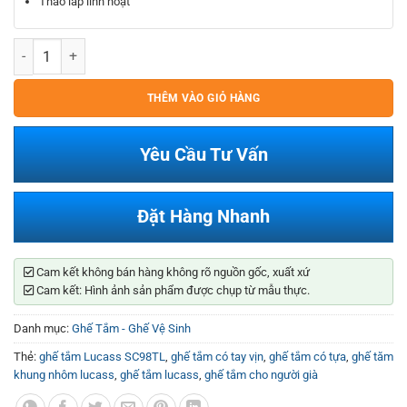
Tháo lắp linh hoạt
Ghế Tắm Có Tựa Lucass SC98TL số lượng
THÊM VÀO GIỎ HÀNG
Yêu Cầu Tư Vấn
Đặt Hàng Nhanh
Cam kết không bán hàng không rõ nguồn gốc, xuất xứ
Cam kết: Hình ảnh sản phẩm được chụp từ mẫu thực.
Danh mục:
Ghế Tắm - Ghế Vệ Sinh
Thẻ:
ghế tắm Lucass SC98TL
,
ghế tắm có tay vịn
,
ghế tắm có tựa
,
ghế tăm
khung nhôm lucass
,
ghế tắm lucass
,
ghế tắm cho người già