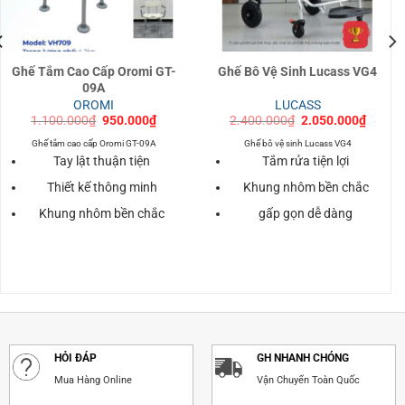
Ghế Tắm Cao Cấp Oromi GT-
Ghế Bô Vệ Sinh Lucass VG4
09A
OROMI
LUCASS
Giá
Giá
Giá
Giá
1.100.000
₫
950.000
₫
2.400.000
₫
2.050.000
₫
gốc
hiện
gốc
hiện
là:
tại
là:
tại
Ghế tắm cao cấp Oromi GT-09A
Ghế bô vệ sinh Lucass VG4
1.100.000₫.
là:
2.400.000₫.
là:
Tay lật thuận tiện
Tắm rửa tiện lợi
000₫.
950.000₫.
2.050.
Thiết kế thông minh
Khung nhôm bền chắc
Khung nhôm bền chắc
gấp gọn dễ dàng
HỎI ĐÁP
GH NHANH CHÓNG
Mua Hàng Online
Vận Chuyển Toàn Quốc