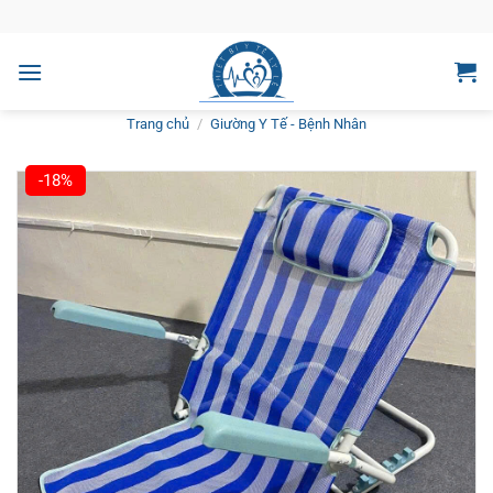
Bỏ
qua
nội
dung
Trang chủ
/
Giường Y Tế - Bệnh Nhân
-18%