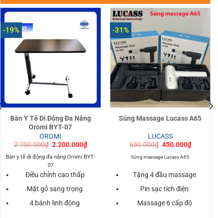
-19%
-31%
Bàn Y Tế Di Động Đa Năng
Súng Massage Lucass A65
Oromi BYT-07
OROMI
LUCASS
Giá
Giá
Giá
Giá
2.700.000
₫
2.200.000
₫
650.000
₫
450.000
₫
gốc
hiện
gốc
hiện
là:
tại
là:
tại
Bàn y tế di động đa năng Oromi BYT-
Súng massage Lucass A65
.
2.700.000₫.
là:
650.000₫.
là:
07
2.200.000₫.
450.000
Điều chỉnh cao thấp
Tặng 4 đầu massage
Mặt gỗ sang trọng
Pin sạc tích điện
4 bánh linh động
Massage 6 cấp độ