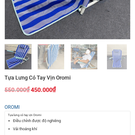
Tựa Lưng Có Tay Vịn Oromi
₫
₫
550.000
450.000
Giá
Giá
gốc
hiện
OROMI
là:
tại
550.000₫.
là:
Tựa lưng có tay vịn Oromi
450.000₫.
Điều chỉnh được độ nghiêng
Vải thoáng khí