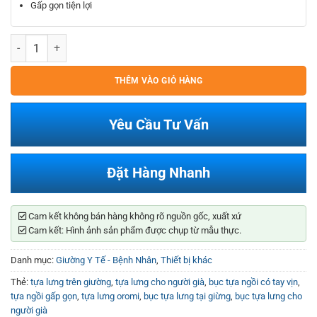
Gấp gọn tiện lợi
Tựa Lưng Có Tay Vịn Oromi số lượng
THÊM VÀO GIỎ HÀNG
Yêu Cầu Tư Vấn
Đặt Hàng Nhanh
Cam kết không bán hàng không rõ nguồn gốc, xuất xứ
Cam kết: Hình ảnh sản phẩm được chụp từ mẫu thực.
Danh mục:
Giường Y Tế - Bệnh Nhân
,
Thiết bị khác
Thẻ:
tựa lưng trên giường
,
tựa lưng cho người già
,
bục tựa ngồi có tay vịn
,
tựa ngồi gấp gọn
,
tựa lưng oromi
,
bục tựa lưng tại giừng
,
bục tựa lưng cho
người già