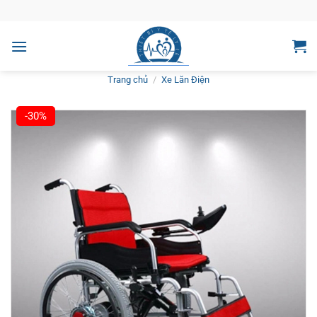
Bỏ
qua
nội
dung
Trang chủ
/
Xe Lăn Điện
-30%