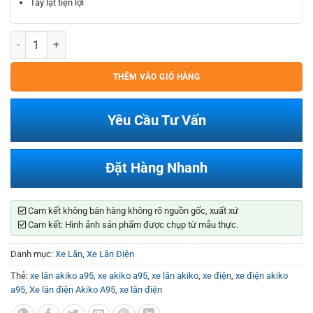
Tay lật tiện lợi
Xe lăn điện Akiko A95 số lượng
THÊM VÀO GIỎ HÀNG
Yêu Cầu Tư Vấn
Đặt Hàng Nhanh
Cam kết không bán hàng không rõ nguồn gốc, xuất xứ
Cam kết: Hình ảnh sản phẩm được chụp từ mẫu thực.
Danh mục:
Xe Lăn
,
Xe Lăn Điện
Thẻ:
xe lăn akiko a95
,
xe akiko a95
,
xe lăn akiko
,
xe điện
,
xe điện akiko
a95
,
Xe lăn điện Akiko A95
,
xe lăn điện