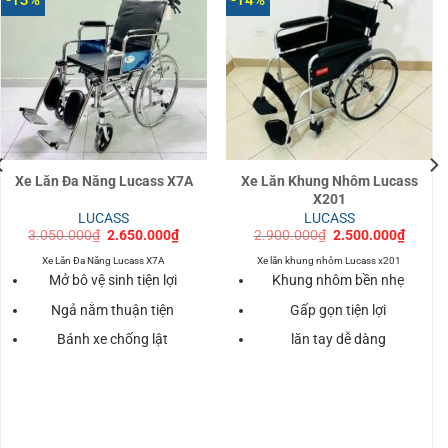
-13%
-14%
Xe Lăn Đa Năng Lucass X7A
Xe Lăn Khung Nhôm Lucass
X201
LUCASS
LUCASS
Giá
Giá
Giá
Giá
3.050.000
₫
2.650.000
₫
2.900.000
₫
2.500.000
₫
gốc
hiện
gốc
hiện
là:
tại
là:
tại
Xe Lăn Đa Năng Lucass X7A
Xe lăn khung nhôm Lucass x201
3.050.000₫.
là:
2.900.000₫.
là:
Mở bô vệ sinh tiện lợi
Khung nhôm bền nhẹ
000₫.
2.650.000₫.
2.500.
Ngả nằm thuận tiện
Gấp gọn tiện lợi
Bánh xe chống lật
lăn tay dễ dàng