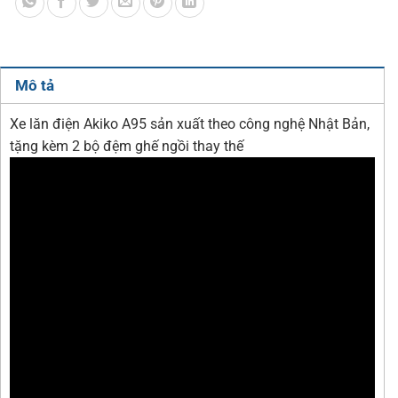
Mô tả
Xe lăn điện Akiko A95 sản xuất theo công nghệ Nhật Bản,
tặng kèm 2 bộ đệm ghế ngồi thay thế