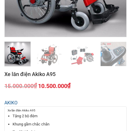
Xe lăn điện Akiko A95
₫
₫
15.000.000
10.500.000
Giá
Giá
gốc
hiện
AKIKO
là:
tại
15.000.000₫.
là:
Xe lăn điện Akiko A95
10.500.000₫.
Tặng 2 bộ đệm
Khung gầm chắc chắn