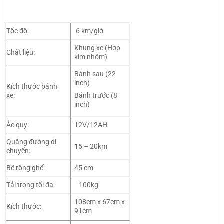
Tốc độ:
6 km/giờ
Khung xe (Hợp
Chất liệu:
kim nhôm)
Bánh sau (22
inch)
Kích thước bánh
xe:
Bánh trước (8
inch)
Ắc quy:
12V/12AH
Quãng đường di
15 – 20km
chuyển:
Bề rộng ghế:
45 cm
Tải trọng tối đa:
100kg
108cm x 67cm x
Kích thước:
91cm