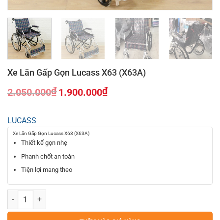
Xe Lăn Gấp Gọn Lucass X63 (X63A)
₫
₫
2.050.000
1.900.000
Giá
Giá
gốc
hiện
LUCASS
là:
tại
2.050.000₫.
là:
Xe Lăn Gấp Gọn Lucass X63 (X63A)
1.900.000₫.
Thiết kế gọn nhẹ
Phanh chốt an toàn
Tiện lợi mang theo
Xe Lăn Gấp Gọn Lucass X63 (X63A) số lượng