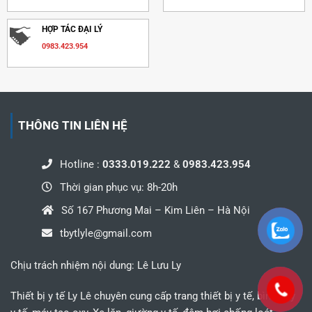
HỢP TÁC ĐẠI LÝ
0983.423.954
THÔNG TIN LIÊN HỆ
Hotline :
0333.019.222
&
0983.423.954
Thời gian phục vụ: 8h-20h
Số 167 Phương Mai – Kim Liên – Hà Nội
tbytlyle@gmail.com
Chịu trách nhiệm nội dung: Lê Lưu Ly
Thiết bị y tế Ly Lê chuyên cung cấp trang thiết bị y tế, bình oxy