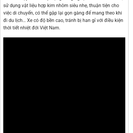
sử dụng vật liệu hợp kim nhôm siêu nhẹ, thuận tiện cho
việc di chuyển, có thể gập lại gọn gàng để mang theo khi
đi du lịch… Xe có độ bền cao, tránh bị han gỉ với điều kiện
thời tiết nhiệt đới Việt Nam.