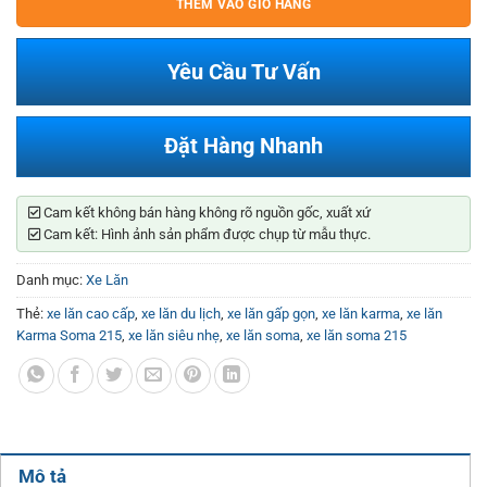
THÊM VÀO GIỎ HÀNG
Yêu Cầu Tư Vấn
Đặt Hàng Nhanh
Cam kết không bán hàng không rõ nguồn gốc, xuất xứ
Cam kết: Hình ảnh sản phẩm được chụp từ mẫu thực.
Danh mục:
Xe Lăn
Thẻ:
xe lăn cao cấp
,
xe lăn du lịch
,
xe lăn gấp gọn
,
xe lăn karma
,
xe lăn
Karma Soma 215
,
xe lăn siêu nhẹ
,
xe lăn soma
,
xe lăn soma 215
Mô tả