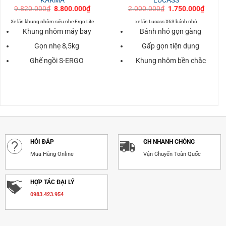
Giá
Giá
Giá
Giá
9.820.000
₫
8.800.000
₫
2.000.000
₫
1.750.000
₫
gốc
hiện
gốc
hiện
là:
tại
là:
tại
Xe lăn khung nhôm siêu nhẹ Ergo Lite
xe lăn Lucass X63 bánh nhỏ
9.820.000₫.
là:
2.000.000₫.
là:
Khung nhôm máy bay
Bánh nhỏ gọn gàng
0.000₫.
8.800.000₫.
1.750.
Gọn nhẹ 8,5kg
Gấp gọn tiện dụng
Ghế ngồi S-ERGO
Khung nhôm bền chắc
HỎI ĐÁP
GH NHANH CHÓNG
Mua Hàng Online
Vận Chuyển Toàn Quốc
HỢP TÁC ĐẠI LÝ
0983.423.954