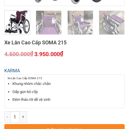
Xe Lăn Cao Cấp SOMA 215
₫
₫
4.500.000
3.950.000
Giá
Giá
gốc
hiện
KARMA
là:
tại
4.500.000₫.
là:
Xe Lăn Cao Cấp SOMA 215
3.950.000₫.
Khung nhôm chắc chắn
Gấp gọn bỏ cốp
Đệm tháo rời dễ vệ sinh
Xe Lăn Cao Cấp SOMA 215 số lượng