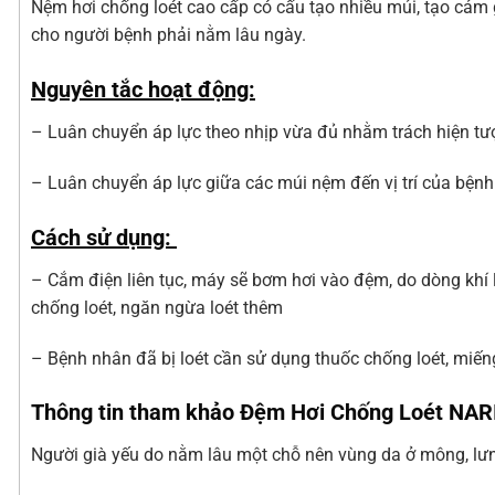
Nệm hơi chống loét cao cấp có cấu tạo nhiều múi, tạo cảm gi
cho người bệnh phải nằm lâu ngày.
Nguyên tắc hoạt động:
– Luân chuyển áp lực theo nhịp vừa đủ nhằm trách hiện tư
– Luân chuyển áp lực giữa các múi nệm đến vị trí của bệnh
Cách sử dụng:
– Cắm điện liên tục, máy sẽ bơm hơi vào đệm, do dòng khí 
chống loét, ngăn ngừa loét thêm
– Bệnh nhân đã bị loét cần sử dụng thuốc chống loét, miế
Thông tin tham khảo Đệm Hơi Chống Loét NAR
Người già yếu do nằm lâu một chỗ nên vùng da ở mông, lưng 