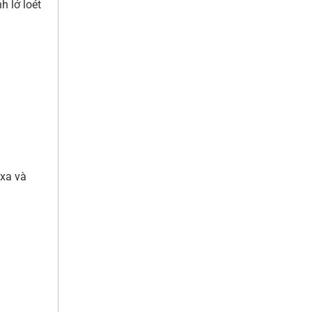
h lở loét
txa và