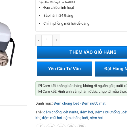
750.000₫.
là:
Đệm Hơi Chống Loét NARITA
590.000₫.
Đảo chiều linh hoạt
Bảo hành 24 tháng
Chỉnh phồng mũi hơi dễ dàng
Đệm Hơi Chống Loét NARITA số lượng
THÊM VÀO GIỎ HÀNG
Yêu Cầu Tư Vấn
Đặt Hàng 
Cam kết không bán hàng không rõ nguồn gốc, xuất x
Cam kết: Hình ảnh sản phẩm được chụp từ mẫu thực
Danh mục:
Đệm chống loét - Đệm nước mát
Thẻ:
đệm chống loét narita
,
đệm hơi
,
Đệm Hơi Chống Loé
khí
,
đệm múi hơi
,
nệm chống loét
,
nệm hơi