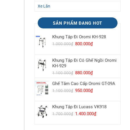
Xe Lăn
SẢN PHẨM ĐANG HOT
Khung Tập Đi Oromi KH-928
Giá
800.000
₫
Giá
1.000.000
₫
gốc
hiện
là:
tại
Khung Tập Đi Có Ghế Ngồi Oromi
1.000.000₫.
là:
KH-929
800.000₫.
Giá
880.000
₫
Giá
1.100.000
₫
gốc
hiện
Ghế Tắm Cao Cấp Oromi GT-09A
là:
tại
1.100.000₫.
là:
Giá
950.000
₫
Giá
1.100.000
₫
880.000₫.
gốc
hiện
là:
tại
Khung Tập Đi Lucass VK918
1.100.000₫.
là:
950.000₫.
Giá
1.400.000
₫
Giá
1.700.000
₫
gốc
hiện
là:
tại