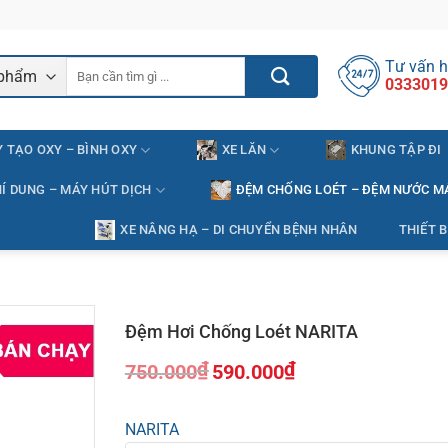
Tư vấn h
Tìm
0333019
kiếm:
 TẠO OXY – BÌNH OXY
XE LĂN
KHUNG TẬP ĐI
Í DUNG – MÁY HÚT DỊCH
ĐỆM CHỐNG LOÉT – ĐỆM NƯỚC M
XE NÂNG HẠ – DI CHUYỂN BỆNH NHÂN
THIẾT B
Đệm Hơi Chống Loét NARITA
₫
₫
750.000
590.000
Giá
Giá
gốc
hiện
NARITA
là:
tại