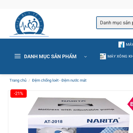
Bỏ
qua
nội
dung
MÁY
DANH MỤC SẢN PHẨM
MÁY XÔNG KH
Trang chủ
/
Đệm chống loét - Đệm nước mát
-21%