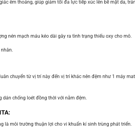
ác êm thoáng, giúp giảm tối đa lực tiếp xúc lên bề mặt da, trán
ợng nén mạch máu kéo dài gây ra tình trạng thiếu oxy cho mô.
 nhân.
luân chuyển từ vị trí này đến vị trí khác nên đệm như 1 máy ma
ng dán chống loét đồng thời với nằm đệm.
ITA:
là môi trường thuận lợi cho vi khuẩn kí sinh trùng phát triển.