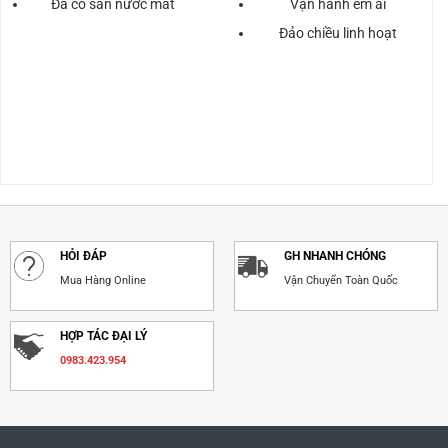
Đã có sẵn nước mát
Vận hành êm ái
Đảo chiều linh hoạt
HỎI ĐÁP
GH NHANH CHÓNG
Mua Hàng Online
Vận Chuyển Toàn Quốc
HỢP TÁC ĐẠI LÝ
0983.423.954