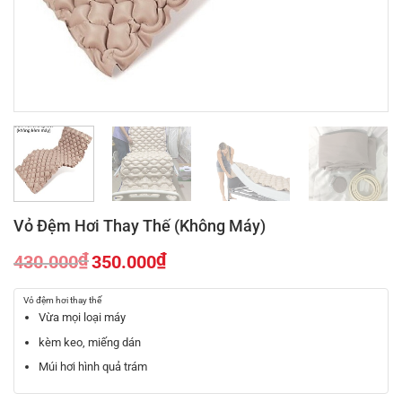
Vỏ Đệm Hơi Thay Thế (Không Máy)
₫
₫
430.000
350.000
Giá
Giá
gốc
hiện
Vỏ đệm hơi thay thế
là:
tại
Vừa mọi loại máy
430.000₫.
là:
kèm keo, miếng dán
350.000₫.
Múi hơi hình quả trám