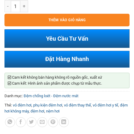
Vỏ Đệm Hơi Thay Thế (Không Máy) số lượng
THÊM VÀO GIỎ HÀNG
Yêu Cầu Tư Vấn
Đặt Hàng Nhanh
Cam kết không bán hàng không rõ nguồn gốc, xuất xứ
Cam kết: Hình ảnh sản phẩm được chụp từ mẫu thực.
Danh mục:
Đệm chống loét - Đệm nước mát
Thẻ:
vỏ đệm hơi
,
phụ kiện đệm hơi
,
vỏ đệm thay thế
,
vỏ đệm hơi y tế
,
đệm
hơi không máy
,
đệm hơi
,
nệm hơi