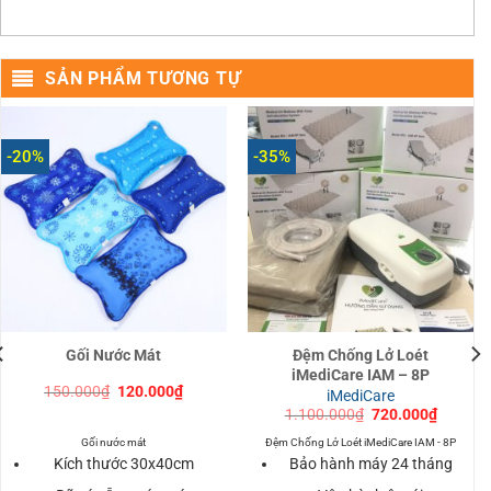
SẢN PHẨM TƯƠNG TỰ
-20%
-35%
Gối Nước Mát
Đệm Chống Lở Loét
iMediCare IAM – 8P
Giá
Giá
150.000
₫
120.000
₫
iMediCare
gốc
hiện
Giá
Giá
1.100.000
₫
720.000
₫
là:
tại
gốc
hiện
150.000₫.
là:
là:
tại
Gối nước mát
Đệm Chống Lở Loét iMediCare IAM - 8P
120.000₫.
1.100.000₫.
là:
Kích thước 30x40cm
Bảo hành máy 24 tháng
.
720.000