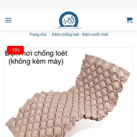
Bỏ
qua
nội
dung
Trang chủ
/
Đệm chống loét - Đệm nước mát
-19%