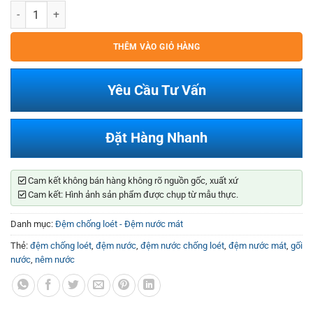
Đệm Nước Mát số lượng
THÊM VÀO GIỎ HÀNG
Yêu Cầu Tư Vấn
Đặt Hàng Nhanh
Cam kết không bán hàng không rõ nguồn gốc, xuất xứ
Cam kết: Hình ảnh sản phẩm được chụp từ mẫu thực.
Danh mục:
Đệm chống loét - Đệm nước mát
Thẻ:
đệm chống loét
,
đệm nước
,
đệm nước chống loét
,
đệm nước mát
,
gối
nước
,
nêm nước