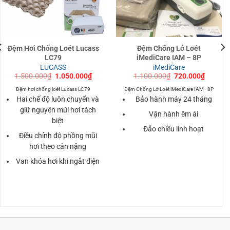
Đệm Hơi Chống Loét Lucass
Đệm Chống Lở Loét
LC79
iMediCare IAM – 8P
LUCASS
iMediCare
Giá
Giá
Giá
Giá
1.500.000
₫
1.050.000
₫
1.100.000
₫
720.000
₫
gốc
hiện
gốc
hiện
là:
tại
là:
tại
Đệm hơi chống loét Lucass LC79
Đệm Chống Lở Loét iMediCare IAM - 8P
1.500.000₫.
là:
1.100.000₫.
là:
Hai chế độ luôn chuyển và
Bảo hành máy 24 tháng
000₫.
1.050.000₫.
720.000
giữ nguyên múi hơi tách
Vận hành êm ái
biệt
Đảo chiều linh hoạt
Điều chỉnh độ phồng mũi
hơi theo cân nặng
Van khóa hơi khi ngắt điện