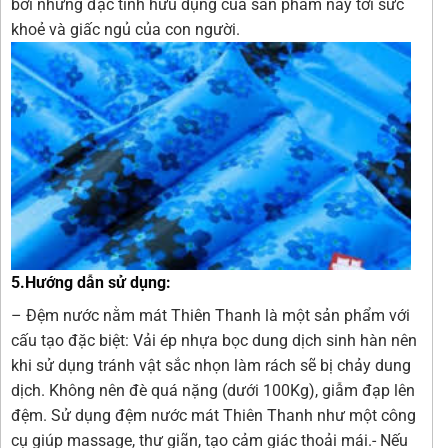
bởi những đặc tính hữu dụng của sản phẩm này tới sức
khoẻ và giấc ngủ của con người.
5.Hướng dẫn sử dụng:
– Đệm nước nằm mát Thiên Thanh là một sản phẩm với
cấu tạo đặc biệt: Vải ép nhựa bọc dung dịch sinh hàn nên
khi sử dụng tránh vật sắc nhọn làm rách sẽ bị chảy dung
dịch. Không nên đè quá nặng (dưới 100Kg), giẫm đạp lên
đệm. Sử dụng đệm nước mát Thiên Thanh như một công
cụ giúp massage, thư giãn, tạo cảm giác thoải mái.- Nếu