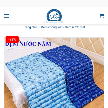
Bỏ
qua
nội
dung
Trang chủ
/
Đệm chống loét - Đệm nước mát
-38%