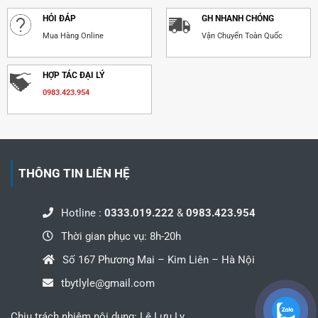
HỎI ĐÁP
GH NHANH CHÓNG
Mua Hàng Online
Vận Chuyển Toàn Quốc
HỢP TÁC ĐẠI LÝ
0983.423.954
THÔNG TIN LIÊN HỆ
Hotline :
0333.019.222
&
0983.423.954
Thời gian phục vụ: 8h-20h
Số 167 Phương Mai – Kim Liên – Hà Nội
tbytlyle@gmail.com
Chịu trách nhiệm nội dung: Lê Lưu Ly