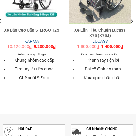
Xe Lăn Cao Cấp S-ERGO 125
Xe Lăn Tiêu Chuẩn Lucass
X75 (X75J)
KARMA
LUCASS
Giá
Giá
Giá
Giá
10.120.000
₫
9.200.000
₫
1.800.000
₫
1.400.000
₫
gốc
hiện
gốc
hiện
là:
tại
là:
tại
Xe lăn cao cấp S-Ergo
Xe lăn tiêu chuẩn Lucass X75
10.120.000₫.
là:
1.800.000₫.
là:
Khung nhôm cao cấp
Phanh tay tiện lợi
000₫.
9.200.000₫.
1.400.
Tựa tay lật tiện dụng
Đai cố định an toàn
Ghế ngồi S-Ergo
Khung xe chắc chắn
HỎI ĐÁP
GH NHANH CHÓNG