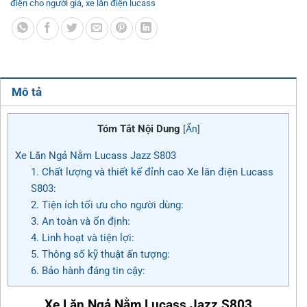
điện cho người già
,
xe lăn điện lucass
Mô tả
Tóm Tắt Nội Dung
[
Ẩn
]
Xe Lăn Ngả Nằm Lucass Jazz S803
1. Chất lượng và thiết kế đỉnh cao Xe lăn điện Lucass
S803:
2. Tiện ích tối ưu cho người dùng:
3. An toàn và ổn định:
4. Linh hoạt và tiện lợi:
5. Thông số kỹ thuật ấn tượng:
6. Bảo hành đáng tin cậy:
Xe Lăn Ngả Nằm Lucass Jazz S803