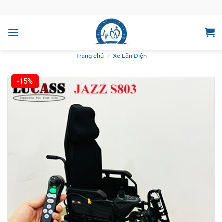
Bỏ
qua
nội
dung
Trang chủ
/
Xe Lăn Điện
-15%