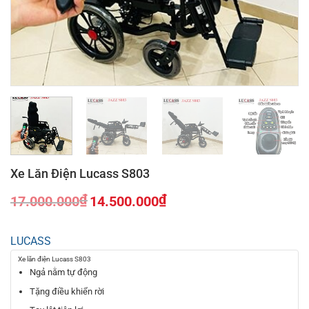
Xe Lăn Điện Lucass S803
₫
₫
17.000.000
14.500.000
Giá
Giá
gốc
hiện
LUCASS
là:
tại
17.000.000₫.
là:
Xe lăn điện Lucass S803
14.500.000₫.
Ngả nằm tự động
Tặng điều khiển rời