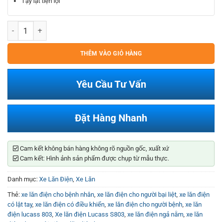
Tạy lật tiện lợi
Xe Lăn Điện Lucass S803 số lượng
THÊM VÀO GIỎ HÀNG
Yêu Cầu Tư Vấn
Đặt Hàng Nhanh
Cam kết không bán hàng không rõ nguồn gốc, xuất xứ
Cam kết: Hình ảnh sản phẩm được chụp từ mẫu thực.
Danh mục:
Xe Lăn Điện
,
Xe Lăn
Thẻ:
xe lăn điện cho bệnh nhân
,
xe lăn điện cho người bại liệt
,
xe lăn điện
có lật tay
,
xe lăn điện có điều khiển
,
xe lăn điện cho người bệnh
,
xe lăn
điện lucass 803
,
Xe lăn điện Lucass S803
,
xe lăn điện ngả nằm
,
xe lăn