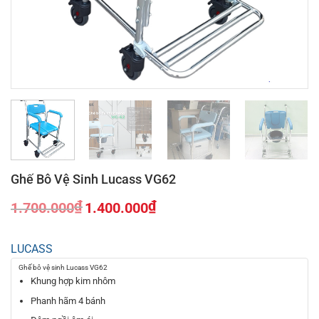
Ghế Bô Vệ Sinh Lucass VG62
₫
₫
1.700.000
1.400.000
Giá
Giá
gốc
hiện
LUCASS
là:
tại
1.700.000₫.
là:
Ghế bô vệ sinh Lucass VG62
1.400.000₫.
Khung hợp kim nhôm
Phanh hãm 4 bánh