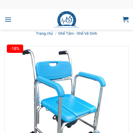
Bỏ
qua
nội
dung
Trang chủ
/
Ghế Tắm - Ghế Vệ Sinh
-18%