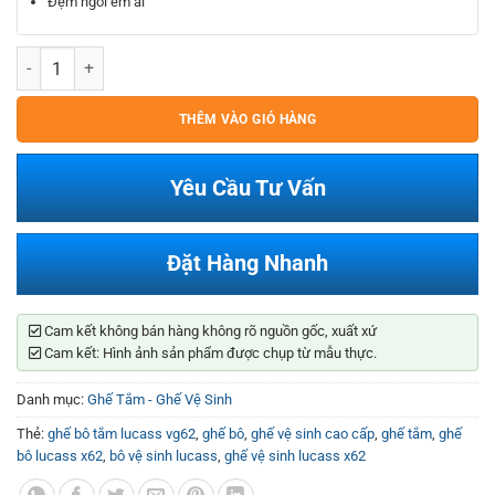
Đệm ngồi êm ái
Ghế Bô Vệ Sinh Lucass VG62 số lượng
THÊM VÀO GIỎ HÀNG
Yêu Cầu Tư Vấn
Đặt Hàng Nhanh
Cam kết không bán hàng không rõ nguồn gốc, xuất xứ
Cam kết: Hình ảnh sản phẩm được chụp từ mẫu thực.
Danh mục:
Ghế Tắm - Ghế Vệ Sinh
Thẻ:
ghế bô tắm lucass vg62
,
ghế bô
,
ghế vệ sinh cao cấp
,
ghế tắm
,
ghế
bô lucass x62
,
bô vệ sinh lucass
,
ghế vệ sinh lucass x62