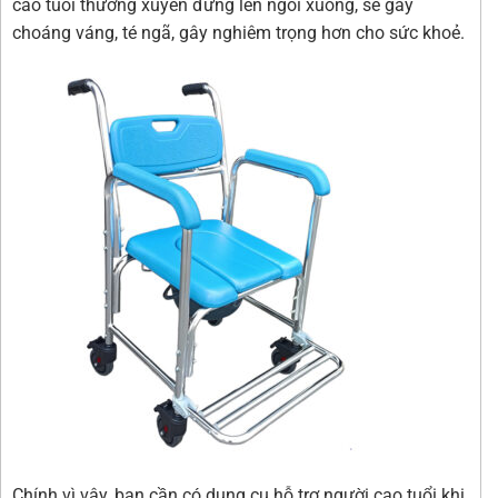
cao tuổi thường xuyên đứng lên ngồi xuống, sẽ gây
choáng váng, té ngã, gây nghiêm trọng hơn cho sức khoẻ.
Chính vì vậy, bạn cần có dụng cụ hỗ trợ người cao tuổi khi