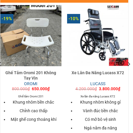
-19%
-10%
Ghế Tắm Oromi 201 Không
Xe Lăn Đa Năng Lucass X72
Tay Vịn
OROMI
LUCASS
Giá
Giá
Giá
Giá
800.000
₫
650.000
₫
4.200.000
₫
3.800.000
₫
gốc
hiện
gốc
hiện
là:
tại
là:
tại
Ghế tắm Oromi 201
Xe lăn đa năng Lucass X72
800.000₫.
là:
4.200.000₫.
là:
Khung nhôm bền chắc
Khung nhôm không gỉ
000₫.
650.000₫.
3.800.
Chỉnh cao thấp
Vành đúc bền chắc
Mặt ghế cong thoáng khí
Có mở bô vệ sinh
Ngả nằm đa năng